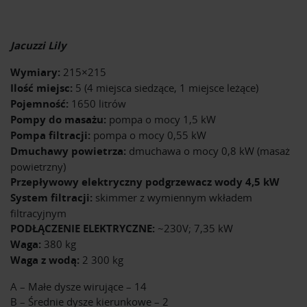
Jacuzzi Lily
Wymiary:
215×215
Ilość miejsc:
5 (4 miejsca siedzące, 1 miejsce leżące)
Pojemność:
1650 litrów
Pompy do masażu:
pompa o mocy 1,5 kW
Pompa filtracji:
pompa o mocy 0,55 kW
Dmuchawy powietrza:
dmuchawa o mocy 0,8 kW (masaż
powietrzny)
Przepływowy elektryczny podgrzewacz wody 4,5 kW
System filtracji:
skimmer z wymiennym wkładem
filtracyjnym
PODŁĄCZENIE ELEKTRYCZNE:
~230V; 7,35 kW
Waga:
380 kg
Waga z wodą:
2 300 kg
A – Małe dysze wirujące – 14
B – Średnie dysze kierunkowe – 2