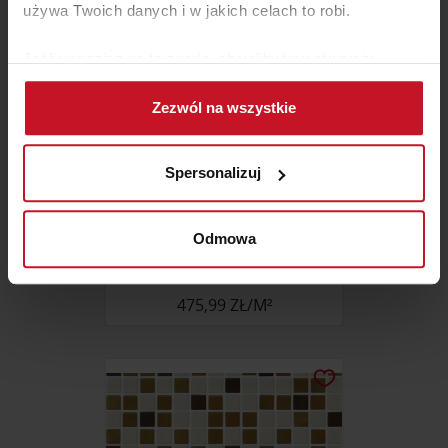
używa Twoich danych i w jakich celach to robi.
Jeśli wyrazisz na to zgodę, chcielibyśmy również:
Gromadzić dane dotyczące Twojej lokalizacji
Zezwól na wszystkie
geograficznej z dokładnością nawet do kilku metrów
Identyfikować Twoje urządzenie, aktywnie
analizując charakteryzującego je zbiory danych
Spersonalizuj
(fingerprinting, czyli wirtualny odcisk palca)
Dowiedz się więcej odnośnie tego, jak Twoje osobiste
dane są przetwarzane oraz ustaw własne preferencje w
Odmowa
MOZAIKA OXIDO (METAL)
sekcji szczegółów
. W Deklaracji plików cookie możesz
zmienić lub wycofać swoją zgodę w dowolnej chwili.
475,99 ZŁ/M²
Wykorzystujemy pliki cookie do spersonalizowania treści
i reklam, aby oferować funkcje społecznościowe i
analizować ruch w naszej witrynie. Informacje o tym, jak
korzystasz z naszej witryny, udostępniamy partnerom
społecznościowym, reklamowym i analitycznym.