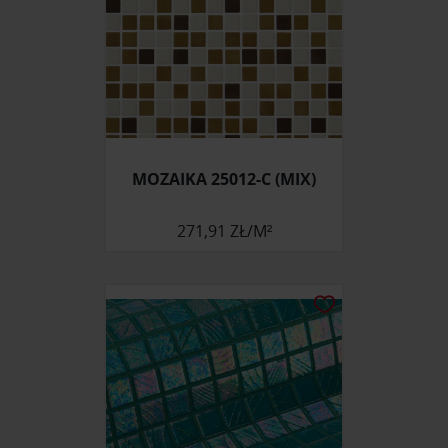
Partnerzy mogą połączyć te informacje z innymi danymi
otrzymanymi od Ciebie lub uzyskanymi podczas
korzystania z ich usług.
MOZAIKA 25012-C (MIX)
271,91 ZŁ/M²