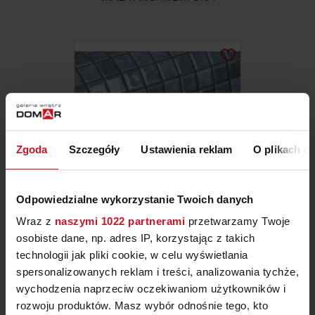
Zgoda
Szczegóły
Ustawienia reklam
O plikach c
Odpowiedzialne wykorzystanie Twoich danych
Wraz z
naszymi 1022 partnerami
przetwarzamy Twoje
MOZAIKA LAPIS (GEMMA)
osobiste dane, np. adres IP, korzystając z takich
technologii jak pliki cookie, w celu wyświetlania
442,34 ZŁ/M²
spersonalizowanych reklam i treści, analizowania tychże,
wychodzenia naprzeciw oczekiwaniom użytkowników i
rozwoju produktów. Masz wybór odnośnie tego, kto