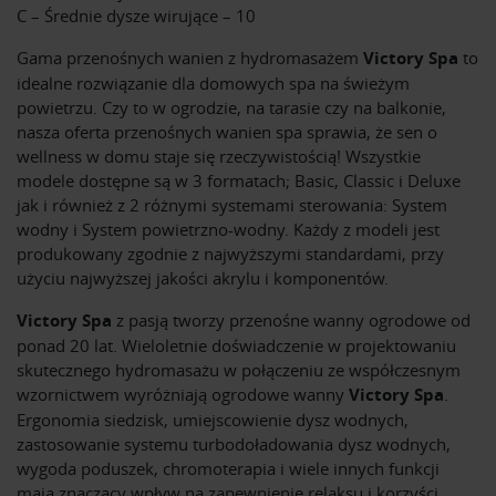
C – Średnie dysze wirujące – 10
Gama przenośnych wanien z hydromasażem
Victory Spa
to
idealne rozwiązanie dla domowych spa na świeżym
powietrzu. Czy to w ogrodzie, na tarasie czy na balkonie,
nasza oferta przenośnych wanien spa sprawia, że ​​sen o
wellness w domu staje się rzeczywistością! Wszystkie
modele dostępne są w 3 formatach; Basic, Classic i Deluxe
jak i również z 2 różnymi systemami sterowania: System
wodny i System powietrzno-wodny. Każdy z modeli jest
produkowany zgodnie z najwyższymi standardami, przy
użyciu najwyższej jakości akrylu i komponentów.
Victory Spa
z pasją tworzy przenośne wanny ogrodowe od
ponad 20 lat. Wieloletnie doświadczenie w projektowaniu
skutecznego hydromasażu w połączeniu ze współczesnym
wzornictwem wyróżniają ogrodowe wanny
Victory Spa
.
Ergonomia siedzisk, umiejscowienie dysz wodnych,
zastosowanie systemu turbodoładowania dysz wodnych,
wygoda poduszek, chromoterapia i wiele innych funkcji
mają znaczący wpływ na zapewnienie relaksu i korzyści