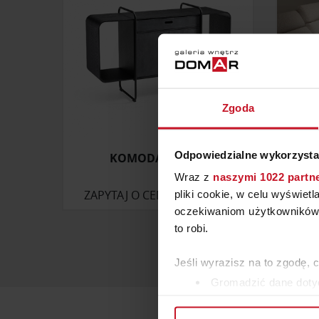
Zgoda
Odpowiedzialne wykorzysta
KOMODA APELLE
NATUZ
Wraz z
naszymi 1022 partn
ZAPYTAJ O CENĘ W SALONIE
pliki cookie, w celu wyświet
oczekiwaniom użytkowników i
to robi.
Jeśli wyrazisz na to zgodę, 
Gromadzić dane dotyc
Identyfikować Twoje u
wirtualny odcisk palca)