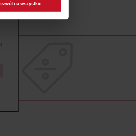
ezwól na wszystkie
sne preferencje w
sekcji
j chwili.
ołecznościowe i analizować
e
artnerom społecznościowym,
anymi od Ciebie lub
li