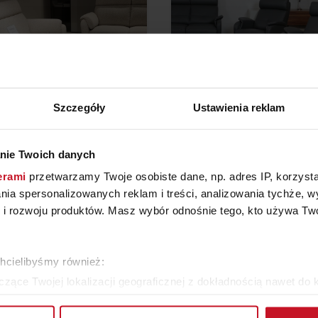
Szczegóły
Ustawienia reklam
nie Twoich danych
ZI SOFA HOUSTON F46 +
ZESTAW WYPOCZYNKOWY
005
erami
przetwarzamy Twoje osobiste dane, np. adres IP, korzystaj
20 860 ZŁ
15 700 ZŁ
8 650 ZŁ
lania spersonalizowanych reklam i treści, analizowania tychże,
 rozwoju produktów. Masz wybór odnośnie tego, kto używa Twoi
WIĘCEJ PRODUKTÓW Z TEJ KATEGORII
chcielibyśmy również:
zące Twojej lokalizacji geograficznej z dokładnością nawet do 
rządzenie, aktywnie analizując charakteryzującego je zbiory dany