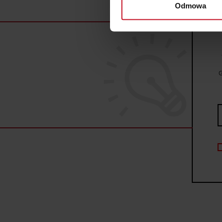
Odmowa
Dowiedz się więcej odnośnie
szczegółów
. W Deklaracji 
Wykorzystujemy pliki cookie 
ruch w naszej witrynie. Inf
reklamowym i analitycznym. 
G
uzyskanymi podczas korzysta