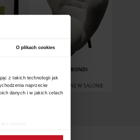
O plikach cookies
FOTEL BONDI
ąc z takich technologii jak
ONIE
ZAPYTAJ O CENĘ W SALONIE
 wychodzenia naprzeciw
ch danych i w jakich celach
kilku metrów
ch (fingerprinting, czyli