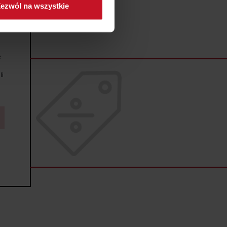
ezwól na wszystkie
sne preferencje w
sekcji
j chwili.
ołecznościowe i analizować
e
artnerom społecznościowym,
anymi od Ciebie lub
li