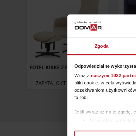
Zgoda
Odpowiedzialne wykorzysta
FOTEL KIRKE Z PODNÓŻKIEM XZ
Wraz z
naszymi 1022 partn
ZAPYTAJ O CENĘ W SALONIE
ZAP
pliki cookie, w celu wyświet
oczekiwaniom użytkowników i
to robi.
Jeśli wyrazisz na to zgodę, 
Gromadzić dane dotyc
Identyfikować Twoje u
wirtualny odcisk palca)