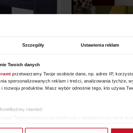
Szczegóły
Ustawienia reklam
nie Twoich danych
TOALETKA TIFFANY
FOTEL VANILA
erami
przetwarzamy Twoje osobiste dane, np. adres IP, korzystaj
YTAJ O CENĘ W SALONIE
ZAPYTAJ O CENĘ W SAL
lania spersonalizowanych reklam i treści, analizowania tychże,
 rozwoju produktów. Masz wybór odnośnie tego, kto używa Twoi
WIĘCEJ PRODUKTÓW Z TEJ KATEGORII
chcielibyśmy również:
zące Twojej lokalizacji geograficznej z dokładnością nawet do 
rządzenie, aktywnie analizując charakteryzującego je zbiory dany