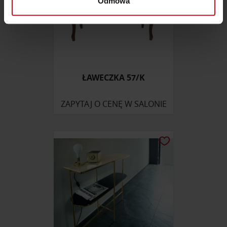
Odmowa
sekcji szczegółów
. W Deklaracji plików cookie możesz
zmienić lub wycofać swoją zgodę w dowolnej chwili.
Wykorzystujemy pliki cookie do spersonalizowania treści
i reklam, aby oferować funkcje społecznościowe i
analizować ruch w naszej witrynie. Informacje o tym, jak
ŁAWECZKA 57/K
korzystasz z naszej witryny, udostępniamy partnerom
społecznościowym, reklamowym i analitycznym.
ZAPYTAJ O CENĘ W SALONIE
Partnerzy mogą połączyć te informacje z innymi danymi
otrzymanymi od Ciebie lub uzyskanymi podczas
korzystania z ich usług.