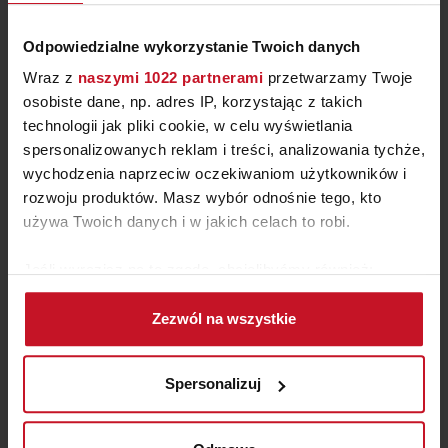
Odpowiedzialne wykorzystanie Twoich danych
Wraz z
naszymi 1022 partnerami
przetwarzamy Twoje
osobiste dane, np. adres IP, korzystając z takich
technologii jak pliki cookie, w celu wyświetlania
spersonalizowanych reklam i treści, analizowania tychże,
wychodzenia naprzeciw oczekiwaniom użytkowników i
rozwoju produktów. Masz wybór odnośnie tego, kto
używa Twoich danych i w jakich celach to robi.
WIESZAK ŚCIENNY BIRDD
Jeśli wyrazisz na to zgodę, chcielibyśmy również:
ZAPYTAJ O CENĘ W SALONIE
Gromadzić dane dotyczące Twojej lokalizacji
Zezwól na wszystkie
geograficznej z dokładnością nawet do kilku metrów
Identyfikować Twoje urządzenie, aktywnie
analizując charakteryzującego je zbiory danych
Spersonalizuj
(fingerprinting, czyli wirtualny odcisk palca)
Dowiedz się więcej odnośnie tego, jak Twoje osobiste
dane są przetwarzane oraz ustaw własne preferencje w