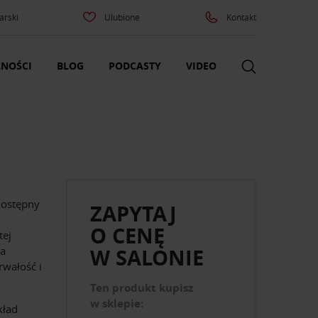
arski
Ulubione
Kontakt
NOŚCI
BLOG
PODCASTY
VIDEO
dostępny
ZAPYTAJ
O CENĘ
tej
na
W SALONIE
rwałość i
Ten produkt kupisz
w sklepie:
kład