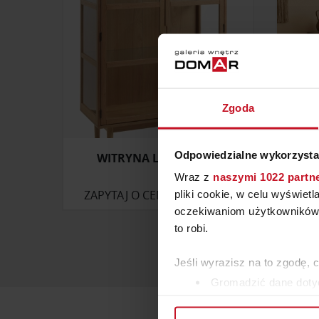
Zgoda
Odpowiedzialne wykorzysta
WITRYNA LANGELINIE
KOM
Wraz z
naszymi 1022 partn
ZAPYTAJ O CENĘ W SALONIE
ZAP
pliki cookie, w celu wyświet
oczekiwaniom użytkowników i
to robi.
Jeśli wyrazisz na to zgodę, 
Gromadzić dane dotyc
Identyfikować Twoje u
wirtualny odcisk palca)