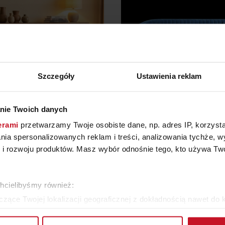
Szczegóły
Ustawienia reklam
nie Twoich danych
ODA – KOLEKCJA 2018
SOFA SHINO
erami
przetwarzamy Twoje osobiste dane, np. adres IP, korzystaj
YTAJ O CENĘ W SALONIE
ZAPYTAJ O CENĘ W SAL
lania spersonalizowanych reklam i treści, analizowania tychże,
 rozwoju produktów. Masz wybór odnośnie tego, kto używa Twoi
ZOBACZ WSZYSTKIE PRODUKTY
chcielibyśmy również:
zące Twojej lokalizacji geograficznej z dokładnością nawet do 
rządzenie, aktywnie analizując charakteryzującego je zbiory dany