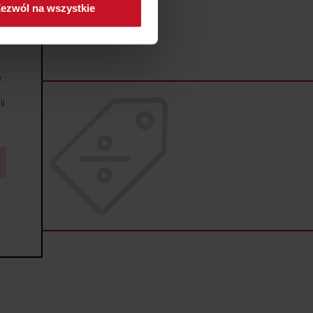
ezwól na wszystkie
sne preferencje w
sekcji
j chwili.
ołecznościowe i analizować
e
artnerom społecznościowym,
anymi od Ciebie lub
li