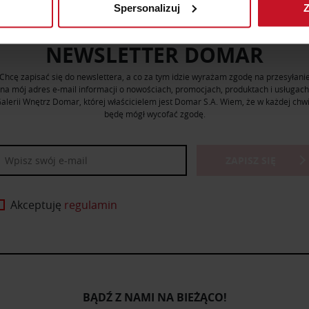
Spersonalizuj
Z
 tego, jak Twoje osobiste dane są przetwarzane oraz ustaw wła
plików cookie możesz zmienić lub wycofać swoją zgodę w dowolne
NEWSLETTER DOMAR
do spersonalizowania treści i reklam, aby oferować funkcje sp
Chcę zapisać się do newslettera, a co za tym idzie wyrażam zgodę na przesyłani
ormacje o tym, jak korzystasz z naszej witryny, udostępniamy p
na mój adres e-mail informacji o nowościach, promocjach, produktach i usługach
Partnerzy mogą połączyć te informacje z innymi danymi otrzym
alerii Wnętrz Domar, której właścicielem jest Domar S.A. Wiem, że w każdej chwi
będę mógł wycofać zgodę.
nia z ich usług.
ZAPISZ SIĘ
Akceptuję
regulamin
BĄDŹ Z NAMI NA BIEŻĄCO!