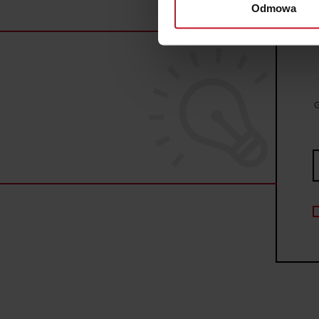
Odmowa
Dowiedz się więcej odnośnie
szczegółów
. W Deklaracji 
Wykorzystujemy pliki cookie 
ruch w naszej witrynie. Inf
reklamowym i analitycznym. 
G
uzyskanymi podczas korzysta