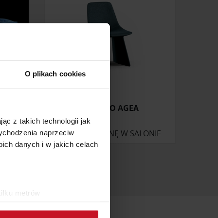
O plikach cookies
KRZESŁO AGEA
ąc z takich technologii jak
ONIE
ZAPYTAJ O CENĘ W SALONIE
 wychodzenia naprzeciw
ch danych i w jakich celach
kilku metrów
ch (fingerprinting, czyli