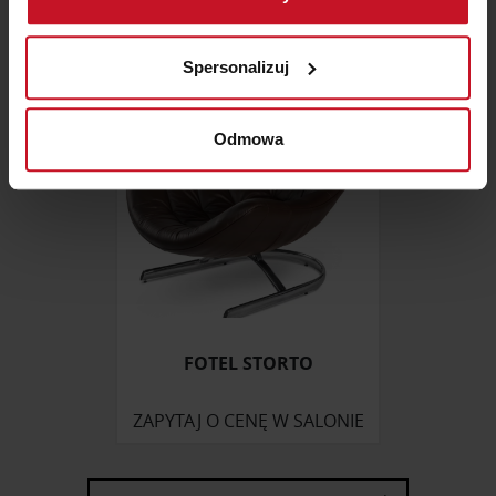
ZAPYTAJ O CENĘ W SALONIE
Identyfikować Twoje urządzenie, aktywnie
analizując charakteryzującego je zbiory danych
Spersonalizuj
(fingerprinting, czyli wirtualny odcisk palca)
Dowiedz się więcej odnośnie tego, jak Twoje osobiste
dane są przetwarzane oraz ustaw własne preferencje w
Odmowa
sekcji szczegółów
. W Deklaracji plików cookie możesz
zmienić lub wycofać swoją zgodę w dowolnej chwili.
Wykorzystujemy pliki cookie do spersonalizowania treści
i reklam, aby oferować funkcje społecznościowe i
analizować ruch w naszej witrynie. Informacje o tym, jak
korzystasz z naszej witryny, udostępniamy partnerom
społecznościowym, reklamowym i analitycznym.
FOTEL STORTO
Partnerzy mogą połączyć te informacje z innymi danymi
otrzymanymi od Ciebie lub uzyskanymi podczas
ZAPYTAJ O CENĘ W SALONIE
korzystania z ich usług.