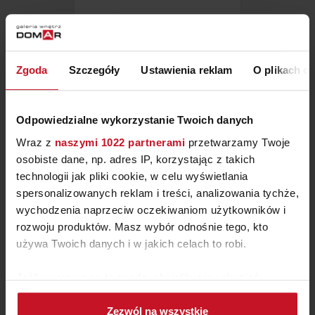
KANAPA EMOTION
ZAPYTAJ O CENĘ W SALONIE
Zgoda
Szczegóły
Ustawienia reklam
O plikach c
Odpowiedzialne wykorzystanie Twoich danych
Wraz z
naszymi 1022 partnerami
przetwarzamy Twoje
osobiste dane, np. adres IP, korzystając z takich
technologii jak pliki cookie, w celu wyświetlania
spersonalizowanych reklam i treści, analizowania tychże,
wychodzenia naprzeciw oczekiwaniom użytkowników i
rozwoju produktów. Masz wybór odnośnie tego, kto
używa Twoich danych i w jakich celach to robi.
Jeśli wyrazisz na to zgodę, chcielibyśmy również:
SOFA HORIZON
Gromadzić dane dotyczące Twojej lokalizacji
Zezwól na wszystkie
geograficznej z dokładnością nawet do kilku metrów