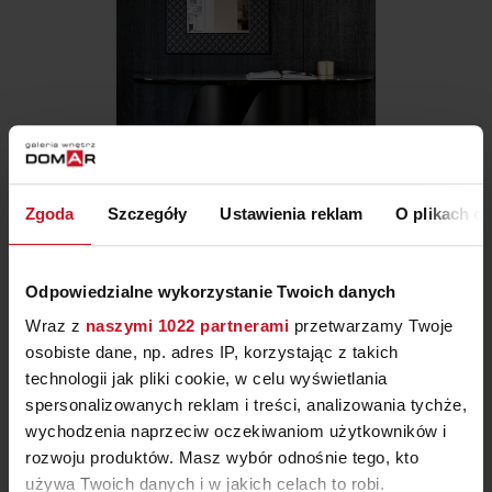
Zgoda
Szczegóły
Ustawienia reklam
O plikach c
KONSOLA ONDA
Odpowiedzialne wykorzystanie Twoich danych
ZAPYTAJ O CENĘ W SALONIE
Wraz z
naszymi 1022 partnerami
przetwarzamy Twoje
osobiste dane, np. adres IP, korzystając z takich
technologii jak pliki cookie, w celu wyświetlania
spersonalizowanych reklam i treści, analizowania tychże,
wychodzenia naprzeciw oczekiwaniom użytkowników i
rozwoju produktów. Masz wybór odnośnie tego, kto
używa Twoich danych i w jakich celach to robi.