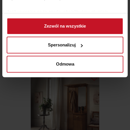
Jeśli wyrazisz na to zgodę, chcielibyśmy również:
Gromadzić dane dotyczące Twojej lokalizacji
Zezwól na wszystkie
geograficznej z dokładnością nawet do kilku metrów
Identyfikować Twoje urządzenie, aktywnie
STOJAK NA UBRANIA SEJS
analizując charakteryzującego je zbiory danych
Spersonalizuj
(fingerprinting, czyli wirtualny odcisk palca)
Dowiedz się więcej odnośnie tego, jak Twoje osobiste
ZAPYTAJ O CENĘ W SALONIE
dane są przetwarzane oraz ustaw własne preferencje w
Odmowa
sekcji szczegółów
. W Deklaracji plików cookie możesz
zmienić lub wycofać swoją zgodę w dowolnej chwili.
Wykorzystujemy pliki cookie do spersonalizowania treści
i reklam, aby oferować funkcje społecznościowe i
analizować ruch w naszej witrynie. Informacje o tym, jak
korzystasz z naszej witryny, udostępniamy partnerom
społecznościowym, reklamowym i analitycznym.
Partnerzy mogą połączyć te informacje z innymi danymi