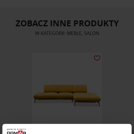
ZOBACZ INNE PRODUKTY
W KATEGORII: MEBLE, SALON
NAROŻNIK LIBRETTO