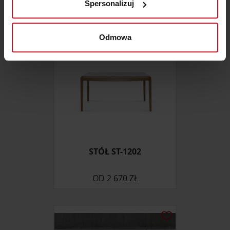
Spersonalizuj
(fingerprinting, czyli wirtualny odcisk palca)
Dowiedz się więcej odnośnie tego, jak Twoje osobiste
dane są przetwarzane oraz ustaw własne preferencje w
Odmowa
sekcji szczegółów
. W Deklaracji plików cookie możesz
zmienić lub wycofać swoją zgodę w dowolnej chwili.
Wykorzystujemy pliki cookie do spersonalizowania treści
i reklam, aby oferować funkcje społecznościowe i
analizować ruch w naszej witrynie. Informacje o tym, jak
korzystasz z naszej witryny, udostępniamy partnerom
społecznościowym, reklamowym i analitycznym.
Partnerzy mogą połączyć te informacje z innymi danymi
STÓŁ ST-1202
otrzymanymi od Ciebie lub uzyskanymi podczas
korzystania z ich usług.
OD
2 670 ZŁ