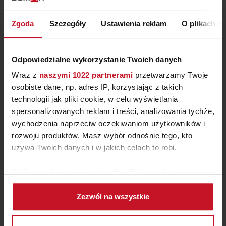
ZAPYTAJ O CENĘ W SALONIE
Zgoda
Szczegóły
Ustawienia reklam
O plikach c
Odpowiedzialne wykorzystanie Twoich danych
Wraz z
naszymi 1022 partnerami
przetwarzamy Twoje
osobiste dane, np. adres IP, korzystając z takich
technologii jak pliki cookie, w celu wyświetlania
spersonalizowanych reklam i treści, analizowania tychże,
wychodzenia naprzeciw oczekiwaniom użytkowników i
rozwoju produktów. Masz wybór odnośnie tego, kto
używa Twoich danych i w jakich celach to robi.
Jeśli wyrazisz na to zgodę, chcielibyśmy również:
ŁÓŻKO TAPICEROWANE
Gromadzić dane dotyczące Twojej lokalizacji
Zezwól na wszystkie
BALETTO
geograficznej z dokładnością nawet do kilku metrów
Identyfikować Twoje urządzenie, aktywnie
ZAPYTAJ O CENĘ W SALONIE
analizując charakteryzującego je zbiory danych