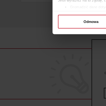
Jeśli wyrazisz na to zgodę, 
Gromadzić dane dotyc
Identyfikować Twoje u
wirtualny odcisk palca)
Odmowa
Dowiedz się więcej odnośnie
szczegółów
. W Deklaracji 
Wykorzystujemy pliki cookie 
ruch w naszej witrynie. Inf
reklamowym i analitycznym. 
uzyskanymi podczas korzysta
G