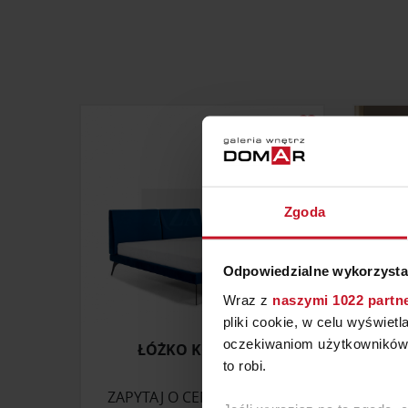
Zgoda
Odpowiedzialne wykorzysta
Wraz z
naszymi 1022 partn
pliki cookie, w celu wyświet
oczekiwaniom użytkowników i
ŁÓŻKO KONRADO
to robi.
ZAPYTAJ O CENĘ W SALONIE
ZAP