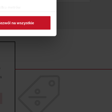
kilku metrów
ch (fingerprinting, czyli
ezwól na wszystkie
sne preferencje w
sekcji
j chwili.
ołecznościowe i analizować
artnerom społecznościowym,
anymi od Ciebie lub
e
li