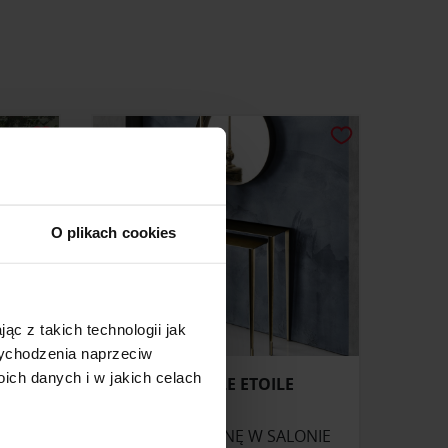
O plikach cookies
ąc z takich technologii jak
 wychodzenia naprzeciw
ch danych i w jakich celach
 ITALIA
KONSOLE ETOILE
ONIE
ZAPYTAJ O CENĘ W SALONIE