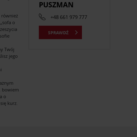
PUSZMAN
e również
+48 661 979 777
„sofa o
zeszycia
SPRAWDŹ
sofie
ny Twój
lisz jego
i
ważnym
m, bowiem
a o
się kurz.