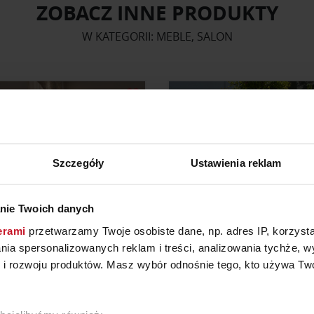
ZOBACZ INNE PRODUKTY
W KATEGORII: MEBLE, SALON
Szczegóły
Ustawienia reklam
nie Twoich danych
erami
przetwarzamy Twoje osobiste dane, np. adres IP, korzystaj
lania spersonalizowanych reklam i treści, analizowania tychże,
 rozwoju produktów. Masz wybór odnośnie tego, kto używa Twoi
ŁÓŻKO BELCANTO
FOTEL MARGARET NATUZZI
YTAJ O CENĘ W SALONIE
ZAPYTAJ O CENĘ W SAL