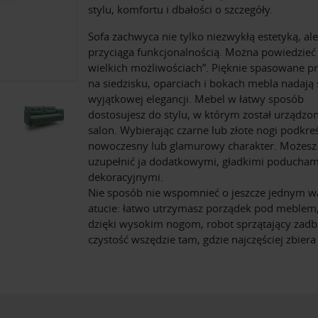
stylu, komfortu i dbałości o szczegóły.
Sofa zachwyca nie tylko niezwykłą estetyką, al
przyciąga funkcjonalnością. Można powiedzieć 
wielkich możliwościach”. Pięknie spasowane pr
na siedzisku, oparciach i bokach mebla nadają 
wyjątkowej elegancji. Mebel w łatwy sposób
dostosujesz do stylu, w którym został urządzo
salon. Wybierając czarne lub złote nogi podkreś
nowoczesny lub glamurowy charakter. Możesz
uzupełnić ja dodatkowymi, gładkimi poducham
dekoracyjnymi.
Nie sposób nie wspomnieć o jeszcze jednym 
atucie: łatwo utrzymasz porządek pod meble
dzięki wysokim nogom, robot sprzątający zadb
czystość wszędzie tam, gdzie najczęściej zbiera 