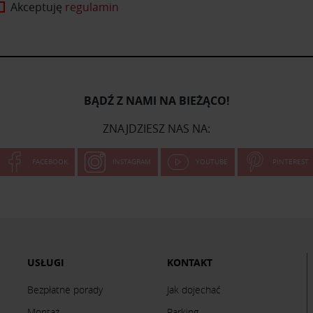
Akceptuję
regulamin
BĄDŹ Z NAMI NA BIEŻĄCO!
ZNAJDZIESZ NAS NA:
FACEBOOK
INSTAGRAM
YOUTUBE
PINTEREST
USŁUGI
KONTAKT
Bezpłatne porady
Jak dojechać
Montaż
Parking