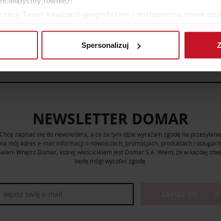
chcielibyśmy również:
zące Twojej lokalizacji geograficznej z dokładnością nawet do 
rządzenie, aktywnie analizując charakteryzującego je zbiory dany
ZOBACZ WSZYSTKIE PRODUKTY
Spersonalizuj
Z
 tego, jak Twoje osobiste dane są przetwarzane oraz ustaw wła
plików cookie możesz zmienić lub wycofać swoją zgodę w dowolne
do spersonalizowania treści i reklam, aby oferować funkcje sp
ormacje o tym, jak korzystasz z naszej witryny, udostępniamy p
Partnerzy mogą połączyć te informacje z innymi danymi otrzym
NEWSLETTER DOMAR
nia z ich usług.
Chcę zapisać się do newslettera, a co za tym idzie wyrażam zgodę na przesyłani
na mój adres e-mail informacji o nowościach, promocjach, produktach i usługach
alerii Wnętrz Domar, której właścicielem jest Domar S.A. Wiem, że w każdej chwi
będę mógł wycofać zgodę.
ZAPISZ SIĘ