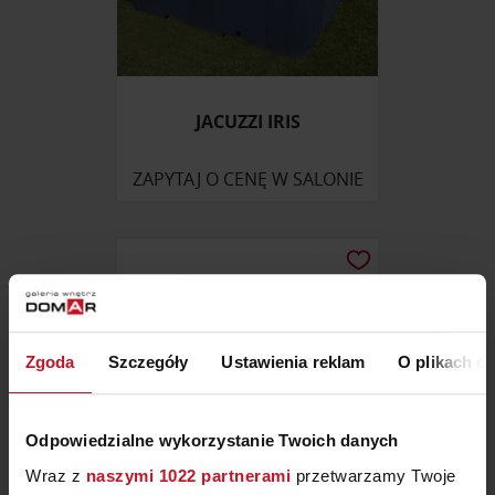
JACUZZI IRIS
ZAPYTAJ O CENĘ W SALONIE
Zgoda
Szczegóły
Ustawienia reklam
O plikach c
Odpowiedzialne wykorzystanie Twoich danych
Wraz z
naszymi 1022 partnerami
przetwarzamy Twoje