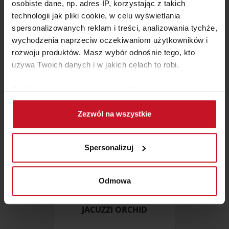
osobiste dane, np. adres IP, korzystając z takich
technologii jak pliki cookie, w celu wyświetlania
KRZESŁO WYPOCZYNKOWE
spersonalizowanych reklam i treści, analizowania tychże,
UBBERUP
wychodzenia naprzeciw oczekiwaniom użytkowników i
ZAPYTAJ O CENĘ W SALONIE
rozwoju produktów. Masz wybór odnośnie tego, kto
używa Twoich danych i w jakich celach to robi.
Jeśli wyrazisz na to zgodę, chcielibyśmy również:
Gromadzić dane dotyczące Twojej lokalizacji
Zezwól na wszystkie
geograficznej z dokładnością nawet do kilku metrów
Identyfikować Twoje urządzenie, aktywnie
analizując charakteryzującego je zbiory danych
Spersonalizuj
(fingerprinting, czyli wirtualny odcisk palca)
Dowiedz się więcej odnośnie tego, jak Twoje osobiste
dane są przetwarzane oraz ustaw własne preferencje w
Odmowa
sekcji szczegółów
. W Deklaracji plików cookie możesz
zmienić lub wycofać swoją zgodę w dowolnej chwili.
JACUZZI ORCHID
Wykorzystujemy pliki cookie do spersonalizowania treści