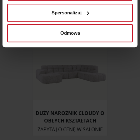
Identyfikować Twoje urządzenie, aktywnie
MODUŁOWY OTTL-C-1-1-C-
analizując charakteryzującego je zbiory danych
OTTR
ZAPYTAJ O CENĘ W SALONIE
Spersonalizuj
(fingerprinting, czyli wirtualny odcisk palca)
Dowiedz się więcej odnośnie tego, jak Twoje osobiste
dane są przetwarzane oraz ustaw własne preferencje w
Odmowa
sekcji szczegółów
. W Deklaracji plików cookie możesz
zmienić lub wycofać swoją zgodę w dowolnej chwili.
Wykorzystujemy pliki cookie do spersonalizowania treści
i reklam, aby oferować funkcje społecznościowe i
analizować ruch w naszej witrynie. Informacje o tym, jak
korzystasz z naszej witryny, udostępniamy partnerom
społecznościowym, reklamowym i analitycznym.
Partnerzy mogą połączyć te informacje z innymi danymi
otrzymanymi od Ciebie lub uzyskanymi podczas
DUŻY NAROŻNIK CLOUDY O
korzystania z ich usług.
OBŁYCH KSZTAŁTACH
ZAPYTAJ O CENĘ W SALONIE