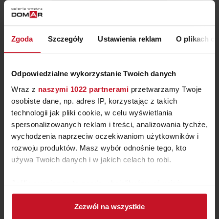
ŁÓŻKO Z LITEGO DREWNA
Zgoda
Szczegóły
Ustawienia reklam
O plikach c
SIENA
ZAPYTAJ O CENĘ W SALONIE
Odpowiedzialne wykorzystanie Twoich danych
Wraz z
naszymi 1022 partnerami
przetwarzamy Twoje
osobiste dane, np. adres IP, korzystając z takich
technologii jak pliki cookie, w celu wyświetlania
spersonalizowanych reklam i treści, analizowania tychże,
wychodzenia naprzeciw oczekiwaniom użytkowników i
rozwoju produktów. Masz wybór odnośnie tego, kto
używa Twoich danych i w jakich celach to robi.
Jeśli wyrazisz na to zgodę, chcielibyśmy również:
Gromadzić dane dotyczące Twojej lokalizacji
Zezwól na wszystkie
geograficznej z dokładnością nawet do kilku metrów
BUFFALO NAROŻNIK