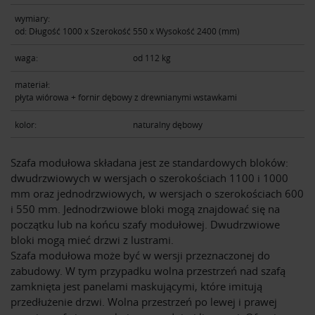
wymiary:
od: Długość 1000 х Szerokość 550 х Wysokość 2400 (mm)
waga:
od 112 kg
materiał:
płyta wiórowa + fornir dębowy z drewnianymi wstawkami
kolor:
naturalny dębowy
Szafa modułowa składana jest ze standardowych bloków:
dwudrzwiowych w wersjach o szerokościach 1100 i 1000
mm oraz jednodrzwiowych, w wersjach o szerokościach 600
i 550 mm. Jednodrzwiowe bloki mogą znajdować się na
początku lub na końcu szafy modułowej. Dwudrzwiowe
bloki mogą mieć drzwi z lustrami.
Szafa modułowa może być w wersji przeznaczonej do
zabudowy. W tym przypadku wolna przestrzeń nad szafą
zamknięta jest panelami maskującymi, które imitują
przedłużenie drzwi. Wolna przestrzeń po lewej i prawej