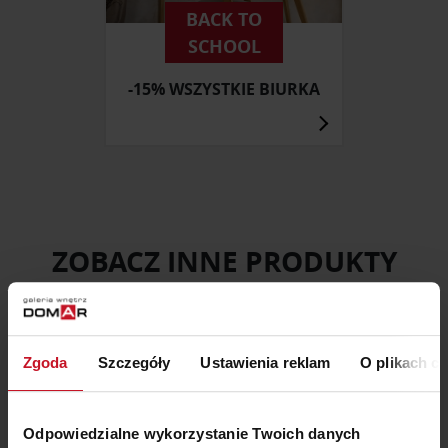
BACK TO
SCHOOL
-15% WSZYSTKIE BIURKA
ZOBACZ INNE PRODUKTY
W KATEGORII: MEBLE, SZAFY I GARDEROBY
Zgoda
Szczegóły
Ustawienia reklam
O plikach c
Odpowiedzialne wykorzystanie Twoich danych