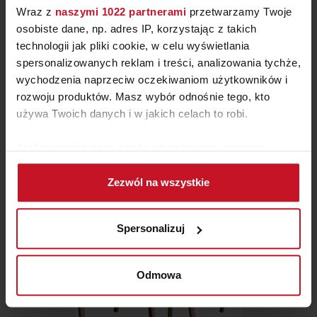
Wraz z
naszymi 1022 partnerami
przetwarzamy Twoje
osobiste dane, np. adres IP, korzystając z takich
technologii jak pliki cookie, w celu wyświetlania
spersonalizowanych reklam i treści, analizowania tychże,
wychodzenia naprzeciw oczekiwaniom użytkowników i
rozwoju produktów. Masz wybór odnośnie tego, kto
używa Twoich danych i w jakich celach to robi.
ASTI SOFA
Jeśli wyrazisz na to zgodę, chcielibyśmy również:
ZAPYTAJ O CENĘ W SALONIE
Gromadzić dane dotyczące Twojej lokalizacji
Zezwól na wszystkie
geograficznej z dokładnością nawet do kilku metrów
Identyfikować Twoje urządzenie, aktywnie
analizując charakteryzującego je zbiory danych
Spersonalizuj
(fingerprinting, czyli wirtualny odcisk palca)
Dowiedz się więcej odnośnie tego, jak Twoje osobiste
dane są przetwarzane oraz ustaw własne preferencje w
Odmowa
sekcji szczegółów
. W Deklaracji plików cookie możesz
zmienić lub wycofać swoją zgodę w dowolnej chwili.