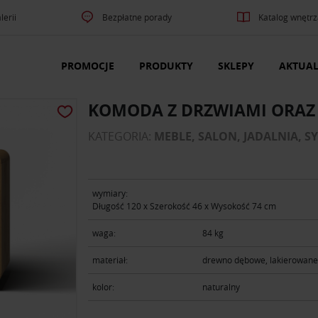
lerii
Bezpłatne porady
Katalog wnętrz
PROMOCJE
PRODUKTY
SKLEPY
AKTUAL
KOMODA Z DRZWIAMI ORAZ
KATEGORIA:
MEBLE, SALON, JADALNIA, S
wymiary:
Długość 120 х Szerokość 46 х Wysokość 74 cm
waga:
84 kg
materiał:
drewno dębowe, lakierowan
kolor:
naturalny