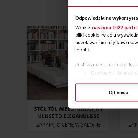
Odpowiedzialne wykorzysta
Wraz z
naszymi 1022 partn
pliki cookie, w celu wyświet
oczekiwaniom użytkowników i
to robi.
Jeśli wyrazisz na to zgodę, 
Gromadzić dane dotyc
Identyfikować Twoje u
wirtualny odcisk palca)
Odmowa
Dowiedz się więcej odnośnie
szczegółów
. W Deklaracji 
STÓŁ TÓŁ WIELOFUNKCYJNY
ULISSE TO ELEGANULISSE
Wykorzystujemy pliki cookie 
ZAPYTAJ O CENĘ W SALONIE
ZAP
ruch w naszej witrynie. Inf
reklamowym i analitycznym. 