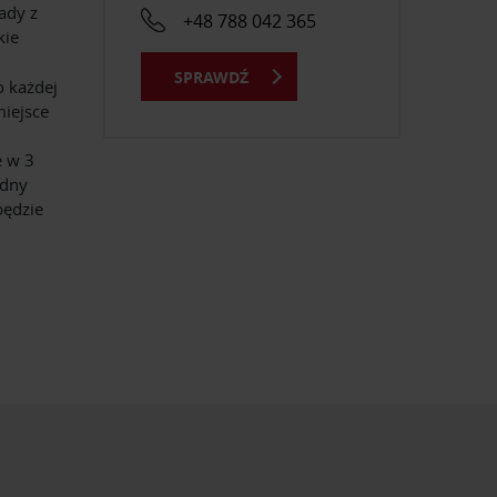
ady z
+48 788 042 365
kie
SPRAWDŹ
o każdej
miejsce
e w 3
idny
będzie