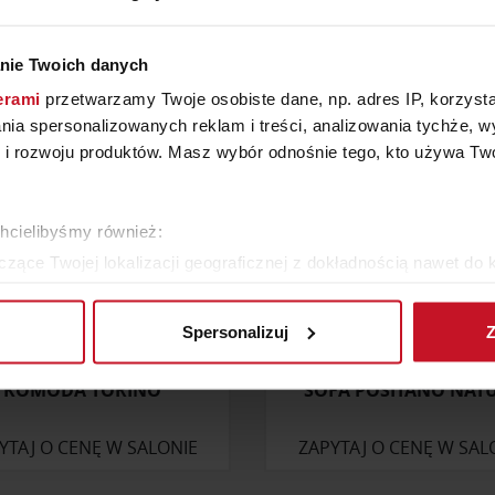
W KATEGORII: MEBLE, SALON, JADALNIA, SYPIALNIA
nie Twoich danych
erami
przetwarzamy Twoje osobiste dane, np. adres IP, korzystaj
lania spersonalizowanych reklam i treści, analizowania tychże,
 rozwoju produktów. Masz wybór odnośnie tego, kto używa Twoi
chcielibyśmy również:
zące Twojej lokalizacji geograficznej z dokładnością nawet do 
rządzenie, aktywnie analizując charakteryzującego je zbiory dany
Spersonalizuj
Z
 tego, jak Twoje osobiste dane są przetwarzane oraz ustaw wła
plików cookie możesz zmienić lub wycofać swoją zgodę w dowolne
KOMODA TORINO
SOFA POSITANO NATU
do spersonalizowania treści i reklam, aby oferować funkcje sp
YTAJ O CENĘ W SALONIE
ZAPYTAJ O CENĘ W SAL
ormacje o tym, jak korzystasz z naszej witryny, udostępniamy p
Partnerzy mogą połączyć te informacje z innymi danymi otrzym