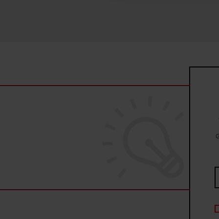
uzyskanymi podczas korzysta
G