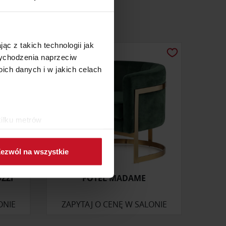
ąc z takich technologii jak
 wychodzenia naprzeciw
ch danych i w jakich celach
kilku metrów
ch (fingerprinting, czyli
ezwól na wszystkie
sne preferencje w
sekcji
j chwili.
ZZI
FOTEL MADAME
ołecznościowe i analizować
ONIE
ZAPYTAJ O CENĘ W SALONIE
artnerom społecznościowym,
anymi od Ciebie lub