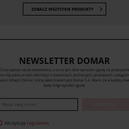
nia z ich usług.
ZOBACZ WSZYSTKIE PRODUKTY
NEWSLETTER DOMAR
Chcę zapisać się do newslettera, a co za tym idzie wyrażam zgodę na przesyłani
na mój adres e-mail informacji o nowościach, promocjach, produktach i usługach
alerii Wnętrz Domar, której właścicielem jest Domar S.A. Wiem, że w każdej chwi
będę mógł wycofać zgodę.
ZAPISZ SIĘ
Akceptuję
regulamin