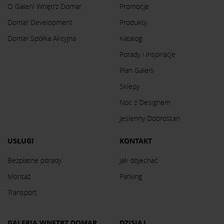
O Galerii Wnętrz Domar
Promocje
Domar Development
Produkty
Domar Spółka Akcyjna
Katalog
Porady i inspiracje
Plan Galerii
Sklepy
Noc z Designem
Jesienny Dobrostan
USŁUGI
KONTAKT
Bezpłatne porady
Jak dojechać
Montaż
Parking
Transport
GALERIA WNĘTRZ DOMAR
DZISIAJ