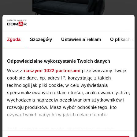
Zgoda
Szczegóły
Ustawienia reklam
O plikach c
SOFA NAPOLI
Odpowiedzialne wykorzystanie Twoich danych
ZAPYTAJ O CENĘ W SALONIE
Wraz z
naszymi 1022 partnerami
przetwarzamy Twoje
osobiste dane, np. adres IP, korzystając z takich
technologii jak pliki cookie, w celu wyświetlania
spersonalizowanych reklam i treści, analizowania tychże,
wychodzenia naprzeciw oczekiwaniom użytkowników i
rozwoju produktów. Masz wybór odnośnie tego, kto
używa Twoich danych i w jakich celach to robi.
Jeśli wyrazisz na to zgodę, chcielibyśmy również: