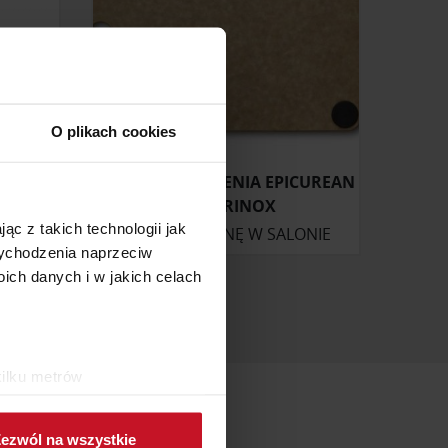
O plikach cookies
SZAJĄCE
DESKA DO KROJENIA EPICUREAN
VICTORINOX
ąc z takich technologii jak
ONIE
ZAPYTAJ O CENĘ W SALONIE
 wychodzenia naprzeciw
ch danych i w jakich celach
kilku metrów
ch (fingerprinting, czyli
ezwól na wszystkie