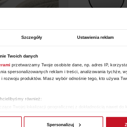
Szczegóły
Ustawienia reklam
TALERZ DUŻY FERI
STOJĄCE LUSTRO POWIĘK
nie Twoich danych
MODO BLOMUS
erami
przetwarzamy Twoje osobiste dane, np. adres IP, korzystaj
YTAJ O CENĘ W SALONIE
ZAPYTAJ O CENĘ W SAL
lania spersonalizowanych reklam i treści, analizowania tychże,
 rozwoju produktów. Masz wybór odnośnie tego, kto używa Twoi
WIĘCEJ PRODUKTÓW Z TEJ KATEGORII
chcielibyśmy również:
zące Twojej lokalizacji geograficznej z dokładnością nawet do 
rządzenie, aktywnie analizując charakteryzującego je zbiory dany
Spersonalizuj
Z