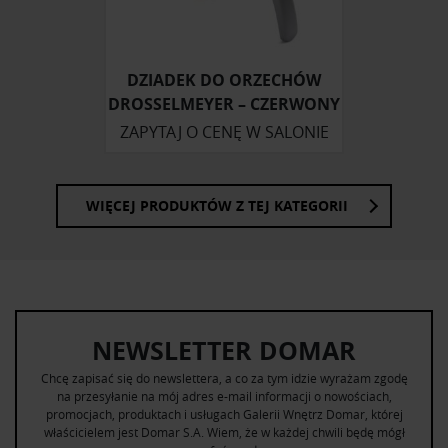
otrzymanymi od Ciebie lub uzyskanymi podczas
korzystania z ich usług.
DZIADEK DO ORZECHÓW
DROSSELMEYER – CZERWONY
ZAPYTAJ O CENĘ W SALONIE
WIĘCEJ PRODUKTÓW Z TEJ KATEGORII
NEWSLETTER DOMAR
Chcę zapisać się do newslettera, a co za tym idzie wyrażam zgodę
na przesyłanie na mój adres e-mail informacji o nowościach,
promocjach, produktach i usługach Galerii Wnętrz Domar, której
właścicielem jest Domar S.A. Wiem, że w każdej chwili będę mógł