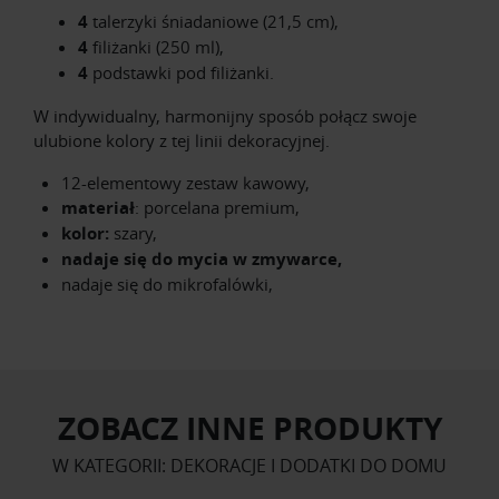
4
talerzyki śniadaniowe (21,5 cm),
4
filiżanki (250 ml),
4
podstawki pod filiżanki.
W indywidualny, harmonijny sposób połącz swoje
ulubione kolory z tej linii dekoracyjnej.
12-elementowy zestaw kawowy,
materiał
: porcelana premium,
kolor:
szary,
nadaje się do mycia w zmywarce,
nadaje się do mikrofalówki,
ZOBACZ INNE PRODUKTY
W KATEGORII: DEKORACJE I DODATKI DO DOMU