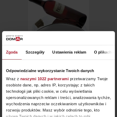
Zgoda
Szczegóły
Ustawienia reklam
O plikach c
STOJAK NA WINO STAND
PHILIPPI
Odpowiedzialne wykorzystanie Twoich danych
ZAPYTAJ O CENĘ W SALONIE
Wraz z
naszymi 1022 partnerami
przetwarzamy Twoje
osobiste dane, np. adres IP, korzystając z takich
technologii jak pliki cookie, w celu wyświetlania
spersonalizowanych reklam i treści, analizowania tychże,
wychodzenia naprzeciw oczekiwaniom użytkowników i
rozwoju produktów. Masz wybór odnośnie tego, kto
używa Twoich danych i w jakich celach to robi.