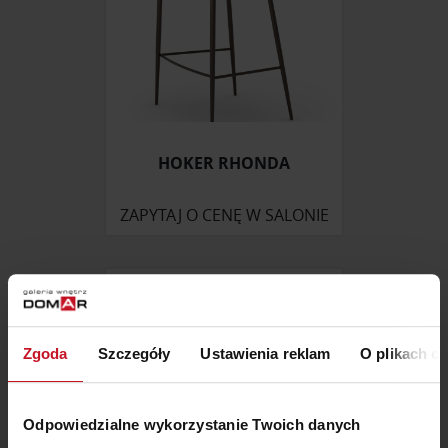
HOKER RHONDA
ZAPYTAJ O CENĘ W SALONIE
Zgoda
Szczegóły
Ustawienia reklam
O plikach c
Odpowiedzialne wykorzystanie Twoich danych