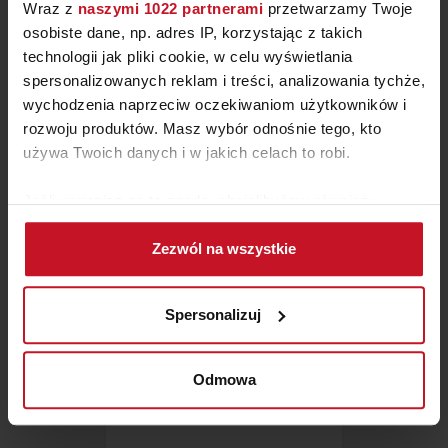
Wraz z
naszymi 1022 partnerami
przetwarzamy Twoje
osobiste dane, np. adres IP, korzystając z takich
technologii jak pliki cookie, w celu wyświetlania
spersonalizowanych reklam i treści, analizowania tychże,
WAZON DEKORACYJNY
wychodzenia naprzeciw oczekiwaniom użytkowników i
BOUQUET
rozwoju produktów. Masz wybór odnośnie tego, kto
ZAPYTAJ O CENĘ W SALONIE
używa Twoich danych i w jakich celach to robi.
Jeśli wyrazisz na to zgodę, chcielibyśmy również:
Gromadzić dane dotyczące Twojej lokalizacji
Zezwól na wszystkie
geograficznej z dokładnością nawet do kilku metrów
Identyfikować Twoje urządzenie, aktywnie
analizując charakteryzującego je zbiory danych
Spersonalizuj
(fingerprinting, czyli wirtualny odcisk palca)
Dowiedz się więcej odnośnie tego, jak Twoje osobiste
dane są przetwarzane oraz ustaw własne preferencje w
Odmowa
sekcji szczegółów
. W Deklaracji plików cookie możesz
zmienić lub wycofać swoją zgodę w dowolnej chwili.