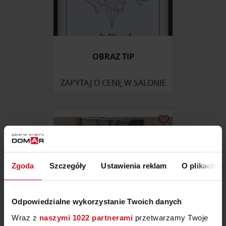
OBRAZ TIP
ZAPYTAJ O CENĘ W SALONIE
Zgoda
Szczegóły
Ustawienia reklam
O plikach c
Odpowiedzialne wykorzystanie Twoich danych
Wraz z
naszymi 1022 partnerami
przetwarzamy Twoje