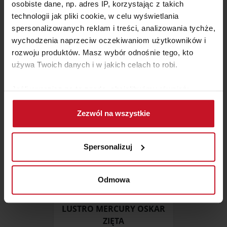
osobiste dane, np. adres IP, korzystając z takich
technologii jak pliki cookie, w celu wyświetlania
LUSTRO MOMENT
spersonalizowanych reklam i treści, analizowania tychże,
wychodzenia naprzeciw oczekiwaniom użytkowników i
ZAPYTAJ O CENĘ W SALONIE
rozwoju produktów. Masz wybór odnośnie tego, kto
używa Twoich danych i w jakich celach to robi.
Jeśli wyrazisz na to zgodę, chcielibyśmy również:
Gromadzić dane dotyczące Twojej lokalizacji
Zezwól na wszystkie
geograficznej z dokładnością nawet do kilku metrów
Identyfikować Twoje urządzenie, aktywnie
analizując charakteryzującego je zbiory danych
Spersonalizuj
(fingerprinting, czyli wirtualny odcisk palca)
Dowiedz się więcej odnośnie tego, jak Twoje osobiste
dane są przetwarzane oraz ustaw własne preferencje w
Odmowa
sekcji szczegółów
. W Deklaracji plików cookie możesz
zmienić lub wycofać swoją zgodę w dowolnej chwili.
LUSTRO MERCURY OSKAR
ZIĘTA
Wykorzystujemy pliki cookie do spersonalizowania treści