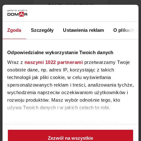
PANEL KUCHENNY
ZAPYTAJ O CENĘ W SALONIE
Zgoda
Szczegóły
Ustawienia reklam
O plikach c
Odpowiedzialne wykorzystanie Twoich danych
Wraz z
naszymi 1022 partnerami
przetwarzamy Twoje
osobiste dane, np. adres IP, korzystając z takich
technologii jak pliki cookie, w celu wyświetlania
spersonalizowanych reklam i treści, analizowania tychże,
wychodzenia naprzeciw oczekiwaniom użytkowników i
rozwoju produktów. Masz wybór odnośnie tego, kto
używa Twoich danych i w jakich celach to robi.
Jeśli wyrazisz na to zgodę, chcielibyśmy również:
HOKER CAMILLA
Gromadzić dane dotyczące Twojej lokalizacji
Zezwól na wszystkie
geograficznej z dokładnością nawet do kilku metrów
ZAPYTAJ O CENĘ W SALONIE