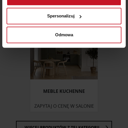
Identyfikować Twoje urządzenie, aktywnie
analizując charakteryzującego je zbiory danych
Spersonalizuj
(fingerprinting, czyli wirtualny odcisk palca)
Dowiedz się więcej odnośnie tego, jak Twoje osobiste
dane są przetwarzane oraz ustaw własne preferencje w
Odmowa
sekcji szczegółów
. W Deklaracji plików cookie możesz
zmienić lub wycofać swoją zgodę w dowolnej chwili.
Wykorzystujemy pliki cookie do spersonalizowania treści
i reklam, aby oferować funkcje społecznościowe i
analizować ruch w naszej witrynie. Informacje o tym, jak
korzystasz z naszej witryny, udostępniamy partnerom
społecznościowym, reklamowym i analitycznym.
MEBLE KUCHENNE
Partnerzy mogą połączyć te informacje z innymi danymi
otrzymanymi od Ciebie lub uzyskanymi podczas
ZAPYTAJ O CENĘ W SALONIE
korzystania z ich usług.
WIĘCEJ PRODUKTÓW Z TEJ KATEGORII