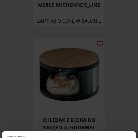
MEBLE KUCHENNE S_LINE
ZAPYTAJ O CENĘ W SALONIE
CHLEBAK Z DESKĄ DO
KROJENIA, GOURMET
ZAPYTAJ O CENĘ W SALONIE