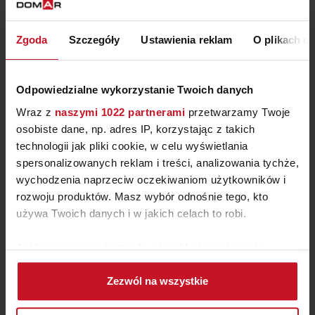
Zgoda
Szczegóły
Ustawienia reklam
O plikach c
Odpowiedzialne wykorzystanie Twoich danych
Wraz z
naszymi 1022 partnerami
przetwarzamy Twoje
osobiste dane, np. adres IP, korzystając z takich
technologii jak pliki cookie, w celu wyświetlania
spersonalizowanych reklam i treści, analizowania tychże,
wychodzenia naprzeciw oczekiwaniom użytkowników i
rozwoju produktów. Masz wybór odnośnie tego, kto
używa Twoich danych i w jakich celach to robi.
SZTUĆCE RIVIERA BUGATTI
Jeśli wyrazisz na to zgodę, chcielibyśmy również:
ZAPYTAJ O CENĘ W SALONIE
Gromadzić dane dotyczące Twojej lokalizacji
Zezwól na wszystkie
geograficznej z dokładnością nawet do kilku metrów
Identyfikować Twoje urządzenie, aktywnie