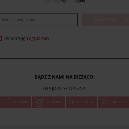
będę mógł wycofać zgodę.
ZAPISZ SIĘ
Akceptuję
regulamin
BĄDŹ Z NAMI NA BIEŻĄCO!
ZNAJDZIESZ NAS NA:
FACEBOOK
INSTAGRAM
YOUTUBE
PINTEREST