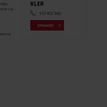
KLER
odają
lonie czy
512 422 343
SPRAWDŹ
wana na
.