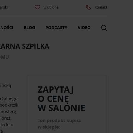
arski
Ulubione
Kontakt
NOŚCI
BLOG
PODCASTY
VIDEO
ZARNA SZPILKA
DOMU
gancką
ZAPYTAJ
O CENĘ
arzalnego
podkreśli
W SALONIE
mosferę.
 oraz
Ten produkt kupisz
wiednio
w sklepie:
łe