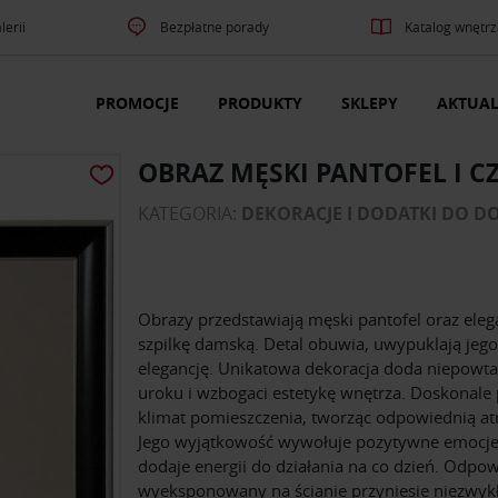
lerii
Bezpłatne porady
Katalog wnętrz
PROMOCJE
PRODUKTY
SKLEPY
AKTUAL
OBRAZ MĘSKI PANTOFEL I C
KATEGORIA:
DEKORACJE I DODATKI DO 
Obrazy przedstawiają męski pantofel oraz ele
szpilkę damską. Detal obuwia, uwypuklają jego
elegancję. Unikatowa dekoracja doda niepowt
uroku i wzbogaci estetykę wnętrza. Doskonale 
klimat pomieszczenia, tworząc odpowiednią at
Jego wyjątkowość wywołuje pozytywne emocje
dodaje energii do działania na co dzień. Odpo
wyeksponowany na ścianie przyniesie niezwyk