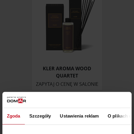
KLER AROMA WOOD
QUARTET
ZAPYTAJ O CENĘ W SALONIE
Zgoda
Szczegóły
Ustawienia reklam
O plikach c