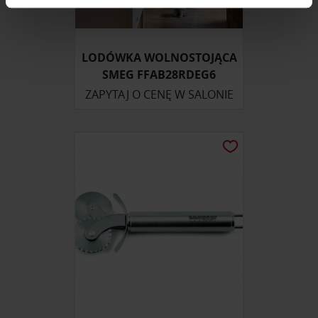
zmienić lub wycofać swoją zgodę w dowolnej chwili.
Wykorzystujemy pliki cookie do spersonalizowania treści
LODÓWKA WOLNOSTOJĄCA
i reklam, aby oferować funkcje społecznościowe i
SMEG FFAB28RDEG6
analizować ruch w naszej witrynie. Informacje o tym, jak
korzystasz z naszej witryny, udostępniamy partnerom
ZAPYTAJ O CENĘ W SALONIE
społecznościowym, reklamowym i analitycznym.
Partnerzy mogą połączyć te informacje z innymi danymi
otrzymanymi od Ciebie lub uzyskanymi podczas
korzystania z ich usług.