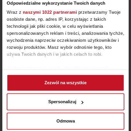
Odpowiedzialne wykorzystanie Twoich danych
Wraz z
naszymi 1022 partnerami
przetwarzamy Twoje
osobiste dane, np. adres IP, korzystając z takich
technologii jak pliki cookie, w celu wyświetlania
spersonalizowanych reklam i treści, analizowania tychże,
wychodzenia naprzeciw oczekiwaniom użytkowników i
SERWETNIK UMBRA BUDDY
rozwoju produktów. Masz wybór odnośnie tego, kto
używa Twoich danych i w jakich celach to robi.
ZAPYTAJ O CENĘ W SALONIE
Jeśli wyrazisz na to zgodę, chcielibyśmy również:
Gromadzić dane dotyczące Twojej lokalizacji
Zezwól na wszystkie
geograficznej z dokładnością nawet do kilku metrów
Identyfikować Twoje urządzenie, aktywnie
analizując charakteryzującego je zbiory danych
Spersonalizuj
(fingerprinting, czyli wirtualny odcisk palca)
Dowiedz się więcej odnośnie tego, jak Twoje osobiste
dane są przetwarzane oraz ustaw własne preferencje w
Odmowa
sekcji szczegółów
. W Deklaracji plików cookie możesz