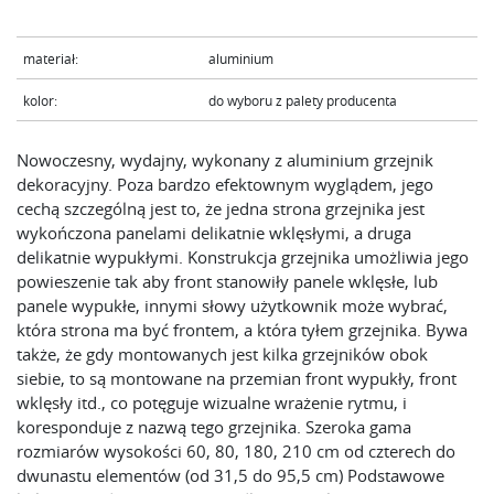
materiał:
aluminium
kolor:
do wyboru z palety producenta
Nowoczesny, wydajny, wykonany z aluminium grzejnik
dekoracyjny. Poza bardzo efektownym wyglądem, jego
cechą szczególną jest to, że jedna strona grzejnika jest
wykończona panelami delikatnie wklęsłymi, a druga
delikatnie wypukłymi. Konstrukcja grzejnika umożliwia jego
powieszenie tak aby front stanowiły panele wklęsłe, lub
panele wypukłe, innymi słowy użytkownik może wybrać,
która strona ma być frontem, a która tyłem grzejnika. Bywa
także, że gdy montowanych jest kilka grzejników obok
siebie, to są montowane na przemian front wypukły, front
wklęsły itd., co potęguje wizualne wrażenie rytmu, i
koresponduje z nazwą tego grzejnika. Szeroka gama
rozmiarów wysokości 60, 80, 180, 210 cm od czterech do
dwunastu elementów (od 31,5 do 95,5 cm) Podstawowe