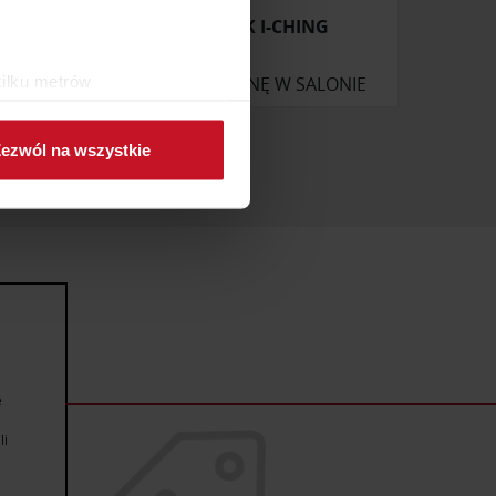
GRZEJNIK I-CHING
kilku metrów
ONIE
ZAPYTAJ O CENĘ W SALONIE
ch (fingerprinting, czyli
ezwól na wszystkie
sne preferencje w
sekcji
j chwili.
ołecznościowe i analizować
artnerom społecznościowym,
anymi od Ciebie lub
e
li