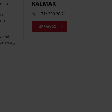
KALMAR
ym do
71/ 359 26 21
 i
nia
.
SPRAWDŹ
m
zejnik
 barwiony