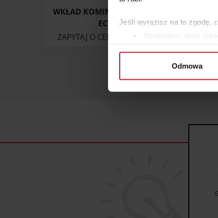
WKŁAD KOMINOWY HOXTER
Jeśli wyrazisz na to zgodę, 
ECKA
Gromadzić dane dotyc
ZAPYTAJ O CENĘ W SALONIE
ZAP
Identyfikować Twoje u
wirtualny odcisk palca)
Odmowa
Dowiedz się więcej odnośnie
szczegółów
. W Deklaracji 
Wykorzystujemy pliki cookie 
ruch w naszej witrynie. Inf
reklamowym i analitycznym. 
uzyskanymi podczas korzysta
G