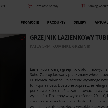
lerii
Bezpłatne porady
Katalog wnętrz
PROMOCJE
PRODUKTY
SKLEPY
AKTUAL
GRZEJNIK ŁAZIENKOWY TUB
KATEGORIA:
KOMINKI, GRZEJNIKI
Łazienkowa wersja grzejników aluminiowych z 
Soho. Zaprojektowany przez znany włoski due
i Ludovica Palomba. Połączenie wybitnego wzo
funkcjonalności. Dostępne poprzeczne relingi i
punktowe, które można zamontować na wybra
wysokości. Dostępny w wysokościach 70,110,
cm i szerokościach od 32, 2 do do 51,6 cm Szl
wygląd grzejnik zawdzięcza wysokiej klasy wz