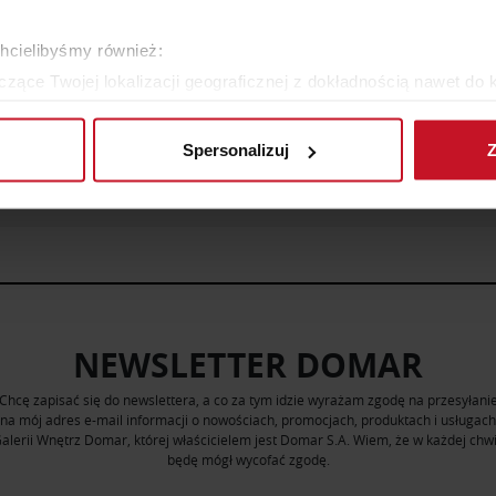
GRZEJNIK SPLENDOR
WKŁAD HOXTER
chcielibyśmy również:
zące Twojej lokalizacji geograficznej z dokładnością nawet do 
YTAJ O CENĘ W SALONIE
ZAPYTAJ O CENĘ W SAL
rządzenie, aktywnie analizując charakteryzującego je zbiory dany
Spersonalizuj
Z
 tego, jak Twoje osobiste dane są przetwarzane oraz ustaw wła
WIĘCEJ PRODUKTÓW Z TEJ KATEGORII
plików cookie możesz zmienić lub wycofać swoją zgodę w dowolne
do spersonalizowania treści i reklam, aby oferować funkcje sp
ormacje o tym, jak korzystasz z naszej witryny, udostępniamy p
Partnerzy mogą połączyć te informacje z innymi danymi otrzym
nia z ich usług.
NEWSLETTER DOMAR
Chcę zapisać się do newslettera, a co za tym idzie wyrażam zgodę na przesyłani
na mój adres e-mail informacji o nowościach, promocjach, produktach i usługach
alerii Wnętrz Domar, której właścicielem jest Domar S.A. Wiem, że w każdej chwi
będę mógł wycofać zgodę.