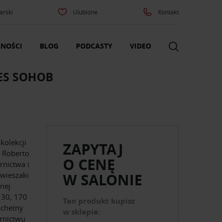
arski
Ulubione
Kontakt
NOŚCI
BLOG
PODCASTY
VIDEO
ES SOHOB
kolekcji
ZAPYTAJ
t Roberto
O CENĘ
rnictwa i
 wieszaki
W SALONIE
nej
130, 170
Ten produkt kupisz
achetny
w sklepie:
ornictwu