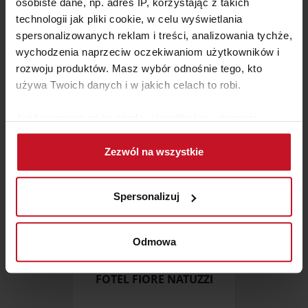
osobiste dane, np. adres IP, korzystając z takich
technologii jak pliki cookie, w celu wyświetlania
KONSOLA RADO KERAMIK
spersonalizowanych reklam i treści, analizowania tychże,
wychodzenia naprzeciw oczekiwaniom użytkowników i
ZAPYTAJ O CENĘ W SALONIE
rozwoju produktów. Masz wybór odnośnie tego, kto
używa Twoich danych i w jakich celach to robi.
Jeśli wyrazisz na to zgodę, chcielibyśmy również:
Gromadzić dane dotyczące Twojej lokalizacji
Zezwól na wszystkie
geograficznej z dokładnością nawet do kilku metrów
Identyfikować Twoje urządzenie, aktywnie
analizując charakteryzującego je zbiory danych
Spersonalizuj
(fingerprinting, czyli wirtualny odcisk palca)
Dowiedz się więcej odnośnie tego, jak Twoje osobiste
dane są przetwarzane oraz ustaw własne preferencje w
Odmowa
sekcji szczegółów
. W Deklaracji plików cookie możesz
zmienić lub wycofać swoją zgodę w dowolnej chwili.
FOTEL FIORE NATUZZI
Wykorzystujemy pliki cookie do spersonalizowania treści