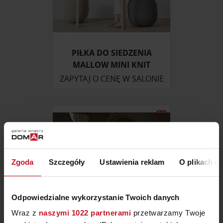
PIŁKA DO SIEDZENIA
MALLOW MINI KNIT
ZAPYTAJ O CENĘ W SALONIE
Zgoda
Szczegóły
Ustawienia reklam
O plikach c
Odpowiedzialne wykorzystanie Twoich danych
Wraz z
naszymi 1022 partnerami
przetwarzamy Twoje