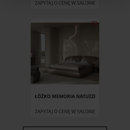
ZAPYTAJ O CENĘ W SALONIE
i reklam, aby oferować funkcje społecznościowe i
analizować ruch w naszej witrynie. Informacje o tym, jak
korzystasz z naszej witryny, udostępniamy partnerom
społecznościowym, reklamowym i analitycznym.
Partnerzy mogą połączyć te informacje z innymi danymi
otrzymanymi od Ciebie lub uzyskanymi podczas
korzystania z ich usług.
ŁÓŻKO MEMORIA NATUZZI
ZAPYTAJ O CENĘ W SALONIE