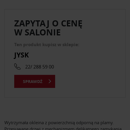
ZAPYTAJ O CENĘ
W SALONIE
Ten produkt kupisz w sklepie:
JYSK
22/ 288 59 00
SPRAWDŹ
Wytrzymała okleina z powierzchnią odporną na plamy.
Przesuwane drzwi z mechanizmem delikatnego zamykania.