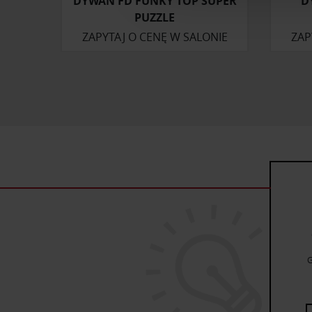
DYWAN FD FUNKY TOP SUPER
D
ruch w naszej witrynie. Inf
PUZZLE
reklamowym i analitycznym. 
ZAPYTAJ O CENĘ W SALONIE
ZAP
uzyskanymi podczas korzysta
G