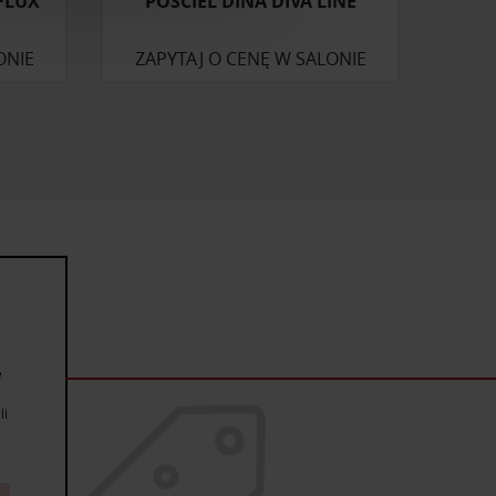
FLUX
POŚCIEL DINA DIVA LINE
artnerom społecznościowym,
anymi od Ciebie lub
ONIE
ZAPYTAJ O CENĘ W SALONIE
e
li