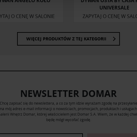
YWAN ANGELO KOŁO
DYWAN OSTA BY CASA 
ormacje o tym, jak korzystasz z naszej witryny, udostępniamy p
UNIVERSALE
Partnerzy mogą połączyć te informacje z innymi danymi otrzym
YTAJ O CENĘ W SALONIE
ZAPYTAJ O CENĘ W SAL
nia z ich usług.
WIĘCEJ PRODUKTÓW Z TEJ KATEGORII
NEWSLETTER DOMAR
Chcę zapisać się do newslettera, a co za tym idzie wyrażam zgodę na przesyłani
na mój adres e-mail informacji o nowościach, promocjach, produktach i usługach
alerii Wnętrz Domar, której właścicielem jest Domar S.A. Wiem, że w każdej chwi
będę mógł wycofać zgodę.