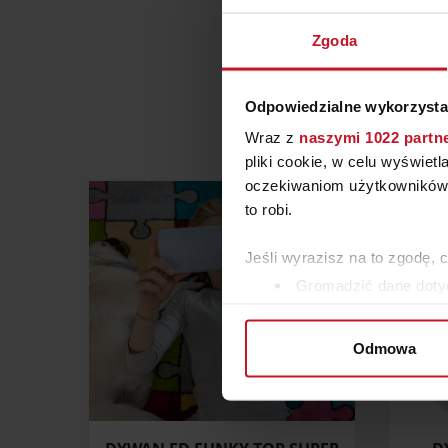
Zgoda
Odpowiedzialne wykorzysta
Wraz z
naszymi 1022 partn
pliki cookie, w celu wyświet
oczekiwaniom użytkowników i
to robi.
Jeśli wyrazisz na to zgodę, 
Gromadzić dane dotyc
Identyfikować Twoje u
wirtualny odcisk palca)
Odmowa
Dowiedz się więcej odnośnie
szczegółów
. W Deklaracji 
Wykorzystujemy pliki cookie 