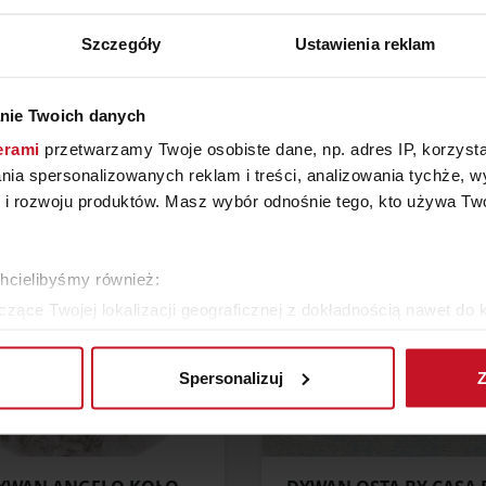
Szczegóły
Ustawienia reklam
ZOBACZ INNE PRODUKTY
nie Twoich danych
W KATEGORII: TEKSTYLIA, DYWANY
erami
przetwarzamy Twoje osobiste dane, np. adres IP, korzystaj
lania spersonalizowanych reklam i treści, analizowania tychże,
 rozwoju produktów. Masz wybór odnośnie tego, kto używa Twoi
chcielibyśmy również:
zące Twojej lokalizacji geograficznej z dokładnością nawet do 
rządzenie, aktywnie analizując charakteryzującego je zbiory dany
Spersonalizuj
Z
 tego, jak Twoje osobiste dane są przetwarzane oraz ustaw wła
plików cookie możesz zmienić lub wycofać swoją zgodę w dowolne
do spersonalizowania treści i reklam, aby oferować funkcje sp