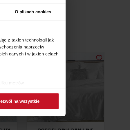
O plikach cookies
ąc z takich technologii jak
 wychodzenia naprzeciw
ch danych i w jakich celach
kilku metrów
ch (fingerprinting, czyli
ezwól na wszystkie
sne preferencje w
sekcji
j chwili.
ołecznościowe i analizować