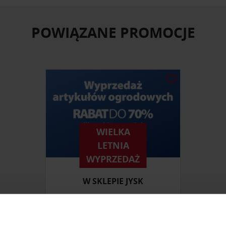
POWIĄZANE PROMOCJE
WIELKA
LETNIA
WYPRZEDAŻ
W SKLEPIE JYSK