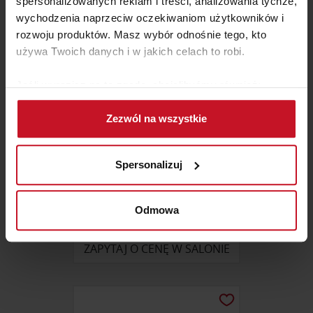
spersonalizowanych reklam i treści, analizowania tychże,
wychodzenia naprzeciw oczekiwaniom użytkowników i
rozwoju produktów. Masz wybór odnośnie tego, kto
używa Twoich danych i w jakich celach to robi.
Jeśli wyrazisz na to zgodę, chcielibyśmy również:
Gromadzić dane dotyczące Twojej lokalizacji
Zezwól na wszystkie
geograficznej z dokładnością nawet do kilku metrów
Identyfikować Twoje urządzenie, aktywnie
analizując charakteryzującego je zbiory danych
Spersonalizuj
(fingerprinting, czyli wirtualny odcisk palca)
Dowiedz się więcej odnośnie tego, jak Twoje osobiste
dane są przetwarzane oraz ustaw własne preferencje w
Odmowa
STÓŁ PROSTY ROZKŁADANY
sekcji szczegółów
. W Deklaracji plików cookie możesz
zmienić lub wycofać swoją zgodę w dowolnej chwili.
ZAPYTAJ O CENĘ W SALONIE
Wykorzystujemy pliki cookie do spersonalizowania treści
i reklam, aby oferować funkcje społecznościowe i
analizować ruch w naszej witrynie. Informacje o tym, jak