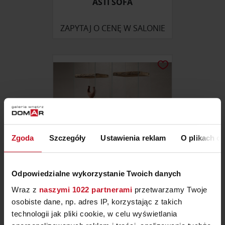
ASTI SOFA
ZAPYTAJ O CENĘ W SALONIE
Zgoda
Szczegóły
Ustawienia reklam
O plikach c
Odpowiedzialne wykorzystanie Twoich danych
REGAŁ FROST NATUREDESIGN
Wraz z
naszymi 1022 partnerami
przetwarzamy Twoje
osobiste dane, np. adres IP, korzystając z takich
technologii jak pliki cookie, w celu wyświetlania
ZAPYTAJ O CENĘ W SALONIE