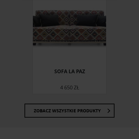
korzystasz z naszej witryny, udostępniamy partnerom
społecznościowym, reklamowym i analitycznym.
Partnerzy mogą połączyć te informacje z innymi danymi
otrzymanymi od Ciebie lub uzyskanymi podczas
korzystania z ich usług.
SOFA LA PAZ
4 650 ZŁ
ZOBACZ WSZYSTKIE PRODUKTY