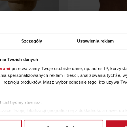
Szczegóły
Ustawienia reklam
TOLIK KERLA MIDDLE
FOTEL TREVISO WEL
nie Twoich danych
erami
przetwarzamy Twoje osobiste dane, np. adres IP, korzystaj
YTAJ O CENĘ W SALONIE
ZAPYTAJ O CENĘ W SAL
lania spersonalizowanych reklam i treści, analizowania tychże,
 rozwoju produktów. Masz wybór odnośnie tego, kto używa Twoi
ZOBACZ WSZYSTKIE PRODUKTY
chcielibyśmy również:
zące Twojej lokalizacji geograficznej z dokładnością nawet do 
rządzenie, aktywnie analizując charakteryzującego je zbiory dany