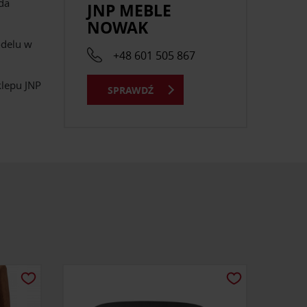
da
JNP MEBLE
NOWAK
odelu w
+48 601 505 867
klepu JNP
SPRAWDŹ