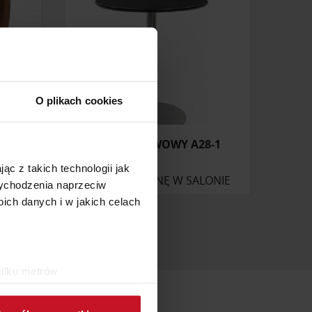
O plikach cookies
UR
STOLIK KAWOWY A28-1
ąc z takich technologii jak
ONIE
ZAPYTAJ O CENĘ W SALONIE
 wychodzenia naprzeciw
ch danych i w jakich celach
kilku metrów
ch (fingerprinting, czyli