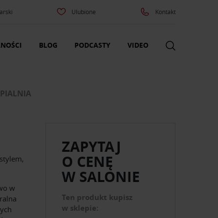
arski
Ulubione
Kontakt
NOŚCI
BLOG
PODCASTY
VIDEO
YPIALNIA
ZAPYTAJ
O CENĘ
stylem,
W SALONIE
owo w
Ten produkt kupisz
ralna
w sklepie:
nych