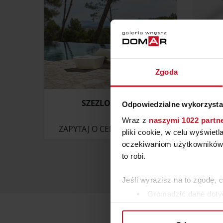
Zgoda
SZEZLONG FAZ
S
Odpowiedzialne wykorzysta
Wraz z
naszymi 1022 partn
ZAPYTAJ O CENĘ W SALONIE
ZAP
pliki cookie, w celu wyświet
oczekiwaniom użytkowników i
to robi.
Jeśli wyrazisz na to zgodę, 
Gromadzić dane dotyc
Identyfikować Twoje u
wirtualny odcisk palca)