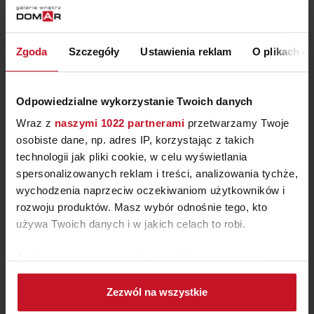
ZAPYTAJ O CENĘ W SALONIE
Zgoda
Szczegóły
Ustawienia reklam
O plikach c
Odpowiedzialne wykorzystanie Twoich danych
Wraz z
naszymi 1022 partnerami
przetwarzamy Twoje
osobiste dane, np. adres IP, korzystając z takich
technologii jak pliki cookie, w celu wyświetlania
spersonalizowanych reklam i treści, analizowania tychże,
wychodzenia naprzeciw oczekiwaniom użytkowników i
rozwoju produktów. Masz wybór odnośnie tego, kto
używa Twoich danych i w jakich celach to robi.
ŁÓŻKO PRINCESS
Jeśli wyrazisz na to zgodę, chcielibyśmy również:
Gromadzić dane dotyczące Twojej lokalizacji
ZAPYTAJ O CENĘ W SALONIE
Zezwól na wszystkie
geograficznej z dokładnością nawet do kilku metrów
Identyfikować Twoje urządzenie, aktywnie