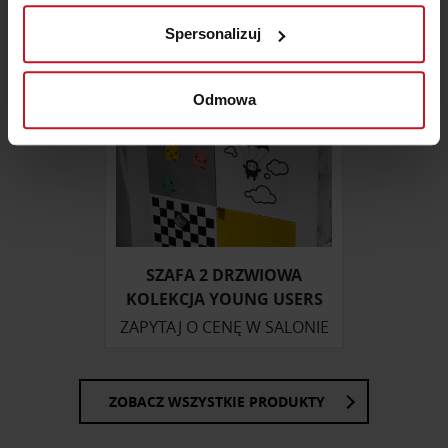
MEBLE DOSTĘPNE OD RĘKI
analizując charakteryzującego je zbiory danych
Spersonalizuj
(fingerprinting, czyli wirtualny odcisk palca)
Dowiedz się więcej odnośnie tego, jak Twoje osobiste
dane są przetwarzane oraz ustaw własne preferencje w
Odmowa
sekcji szczegółów
. W Deklaracji plików cookie możesz
zmienić lub wycofać swoją zgodę w dowolnej chwili.
Wykorzystujemy pliki cookie do spersonalizowania treści
i reklam, aby oferować funkcje społecznościowe i
analizować ruch w naszej witrynie. Informacje o tym, jak
korzystasz z naszej witryny, udostępniamy partnerom
SZAFA 2 DRZWIOWA
społecznościowym, reklamowym i analitycznym.
KOLEKCJA YOUNG USERS
Partnerzy mogą połączyć te informacje z innymi danymi
ZAPYTAJ O CENĘ W SALONIE
otrzymanymi od Ciebie lub uzyskanymi podczas
korzystania z ich usług.
ZOBACZ WSZYSTKIE PRODUKTY