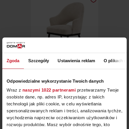
Zgoda
Szczegóły
Ustawienia reklam
O plikach c
KRZESŁO GODA PRO
Odpowiedzialne wykorzystanie Twoich danych
ZAPYTAJ O CENĘ W SALONIE
Wraz z
naszymi 1022 partnerami
przetwarzamy Twoje
osobiste dane, np. adres IP, korzystając z takich
technologii jak pliki cookie, w celu wyświetlania
spersonalizowanych reklam i treści, analizowania tychże,
wychodzenia naprzeciw oczekiwaniom użytkowników i
rozwoju produktów. Masz wybór odnośnie tego, kto