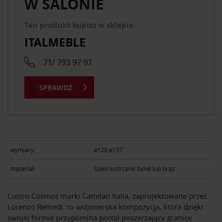
W SALONIE
Ten produkt kupisz w sklepie:
ITALMEBLE
71/ 793 97 97
SPRAWDŹ
wymiary:
ø120 ø157
materiał:
Szkło lustrzane fumé lub brąz
Lustro Cosmos marki Cattelan Italia, zaprojektowane przez
Lorenzo Remedi, to wizjonerska kompozycja, która dzięki
swojej formie przypomina portal poszerzający granice