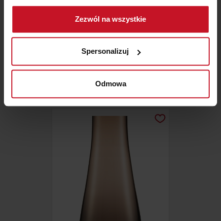
Gromadzić dane dotyczące Twojej lokalizacji
Zezwól na wszystkie
geograficznej z dokładnością nawet do kilku metrów
Identyfikować Twoje urządzenie, aktywnie
analizując charakteryzującego je zbiory danych
Spersonalizuj
ŁYŻKA CEDZAKOWA ELEVATE,
(fingerprinting, czyli wirtualny odcisk palca)
JOSEPH & JOSEPH
Dowiedz się więcej odnośnie tego, jak Twoje osobiste
ZAPYTAJ O CENĘ W SALONIE
dane są przetwarzane oraz ustaw własne preferencje w
Odmowa
sekcji szczegółów
. W Deklaracji plików cookie możesz
zmienić lub wycofać swoją zgodę w dowolnej chwili.
Wykorzystujemy pliki cookie do spersonalizowania treści
i reklam, aby oferować funkcje społecznościowe i
analizować ruch w naszej witrynie. Informacje o tym, jak
korzystasz z naszej witryny, udostępniamy partnerom
społecznościowym, reklamowym i analitycznym.
Partnerzy mogą połączyć te informacje z innymi danymi
otrzymanymi od Ciebie lub uzyskanymi podczas
korzystania z ich usług.