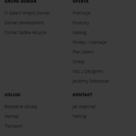
GRUPA DOMAR
OFERTA
O Galerii Wnętrz Domar
Promocje
Domar Development
Produkty
Domar Spółka Akcyjna
Katalog
Porady i inspiracje
Plan Galerii
Sklepy
Noc z Designem
Jesienny Dobrostan
USŁUGI
KONTAKT
Bezpłatne porady
Jak dojechać
Montaż
Parking
Transport