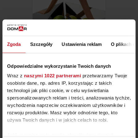
Zgoda
Szczegóły
Ustawienia reklam
O plikach c
KOSZ NA OWOCE A TAVOLA
Odpowiedzialne wykorzystanie Twoich danych
ZAPYTAJ O CENĘ W SALONIE
Wraz z
naszymi 1022 partnerami
przetwarzamy Twoje
osobiste dane, np. adres IP, korzystając z takich
technologii jak pliki cookie, w celu wyświetlania
spersonalizowanych reklam i treści, analizowania tychże,
wychodzenia naprzeciw oczekiwaniom użytkowników i
rozwoju produktów. Masz wybór odnośnie tego, kto
używa Twoich danych i w jakich celach to robi.
Jeśli wyrazisz na to zgodę, chcielibyśmy również: