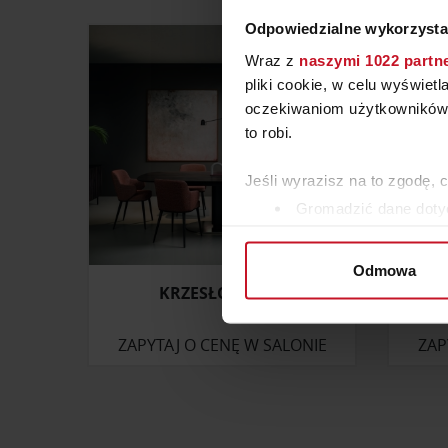
Odpowiedzialne wykorzysta
Wraz z
naszymi 1022 partn
pliki cookie, w celu wyświet
oczekiwaniom użytkowników i
to robi.
Jeśli wyrazisz na to zgodę, 
Gromadzić dane dotyc
Identyfikować Twoje u
wirtualny odcisk palca)
Odmowa
Dowiedz się więcej odnośnie
KRZESŁO FOYER
szczegółów
. W Deklaracji 
ZAPYTAJ O CENĘ W SALONIE
ZAP
Wykorzystujemy pliki cookie 
ruch w naszej witrynie. Inf
reklamowym i analitycznym. 
uzyskanymi podczas korzysta