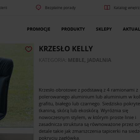
lerii
Bezpłatne porady
Katalog wnętrz
PROMOCJE
PRODUKTY
SKLEPY
AKTUAL
KRZESŁO KELLY
KATEGORIA:
MEBLE, JADALNIA
Krzesło obrotowe z podstawą z 4 ramionami z
polerowanego aluminium lub aluminium w kol
grafitu, białego lub czarnego. Siedzisko pokryte
tkaniną, skórą lub ekoskórą. Wyróżnia się
nowoczesnym stylem, w którym proste linie i
zasadnicza struktura są równoważone przez or
detale takie jak zmarszczenia tapicerki na siedz
pokryciu zagłówka.