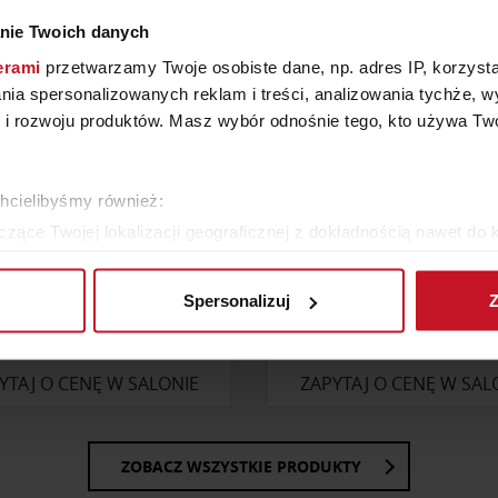
nie Twoich danych
erami
przetwarzamy Twoje osobiste dane, np. adres IP, korzystaj
lania spersonalizowanych reklam i treści, analizowania tychże,
 rozwoju produktów. Masz wybór odnośnie tego, kto używa Twoi
chcielibyśmy również:
zące Twojej lokalizacji geograficznej z dokładnością nawet do 
rządzenie, aktywnie analizując charakteryzującego je zbiory dany
Spersonalizuj
Z
 tego, jak Twoje osobiste dane są przetwarzane oraz ustaw wła
JADALNIA LIMERA
STÓŁ GIANO
plików cookie możesz zmienić lub wycofać swoją zgodę w dowolne
YTAJ O CENĘ W SALONIE
ZAPYTAJ O CENĘ W SAL
do spersonalizowania treści i reklam, aby oferować funkcje sp
ormacje o tym, jak korzystasz z naszej witryny, udostępniamy p
Partnerzy mogą połączyć te informacje z innymi danymi otrzym
ZOBACZ WSZYSTKIE PRODUKTY
nia z ich usług.