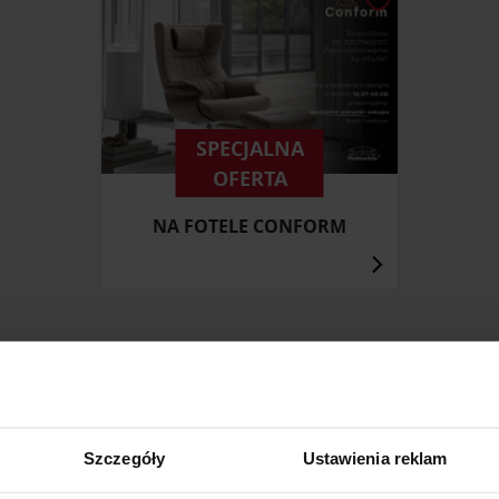
SPECJALNA
OFERTA
NA FOTELE CONFORM
ZOBACZ INNE PRODUKTY
W KATEGORII: MEBLE, JADALNIA
Szczegóły
Ustawienia reklam