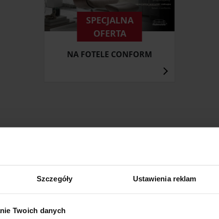
SPECJALNA
OFERTA
NA FOTELE CONFORM
ZOBACZ INNE PRODUKTY
W KATEGORII: MEBLE, JADALNIA
Szczegóły
Ustawienia reklam
MEBLE DOSTĘPNE OD RĘKI
nie Twoich danych