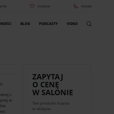
arski
Ulubione
Kontakt
NOŚCI
BLOG
PODCASTY
VIDEO
ZAPYTAJ
O CENĘ
y,
W SALONIE
nanej z
ępnej w
Ten produkt kupisz
ebla
w sklepie:
owo.