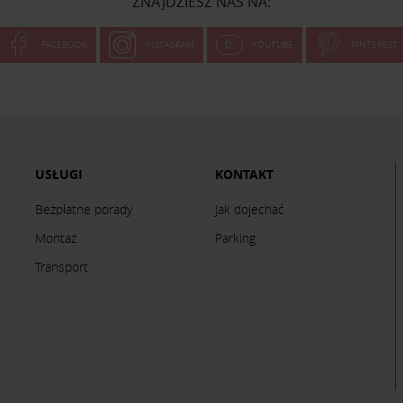
ZNAJDZIESZ NAS NA:
FACEBOOK
INSTAGRAM
YOUTUBE
PINTEREST
USŁUGI
KONTAKT
Bezpłatne porady
Jak dojechać
Montaż
Parking
Transport