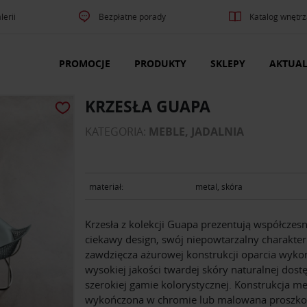
lerii
Bezpłatne porady
Katalog wnętrz
PROMOCJE
PRODUKTY
SKLEPY
AKTUAL
KRZESŁA GUAPA
KATEGORIA:
MEBLE, JADALNIA
materiał:
metal, skóra
Krzesła z kolekcji Guapa prezentują współczesn
ciekawy design, swój niepowtarzalny charakter
zawdzięcza ażurowej konstrukcji oparcia wyko
wysokiej jakości twardej skóry naturalnej dost
szerokiej gamie kolorystycznej. Konstrukcja m
wykończona w chromie lub malowana proszk