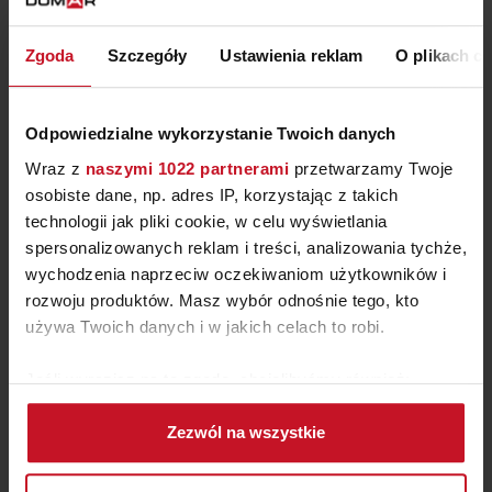
Zgoda
Szczegóły
Ustawienia reklam
O plikach c
Odpowiedzialne wykorzystanie Twoich danych
Wraz z
naszymi 1022 partnerami
przetwarzamy Twoje
osobiste dane, np. adres IP, korzystając z takich
technologii jak pliki cookie, w celu wyświetlania
spersonalizowanych reklam i treści, analizowania tychże,
wychodzenia naprzeciw oczekiwaniom użytkowników i
rozwoju produktów. Masz wybór odnośnie tego, kto
używa Twoich danych i w jakich celach to robi.
KRZESŁO BIUROWE
MARBJERG
Jeśli wyrazisz na to zgodę, chcielibyśmy również:
ZAPYTAJ O CENĘ W SALONIE
Gromadzić dane dotyczące Twojej lokalizacji
Zezwól na wszystkie
geograficznej z dokładnością nawet do kilku metrów
Identyfikować Twoje urządzenie, aktywnie
analizując charakteryzującego je zbiory danych