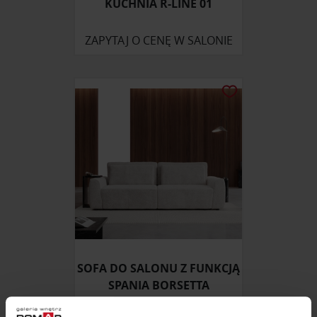
KUCHNIA R-LINE 01
ZAPYTAJ O CENĘ W SALONIE
SOFA DO SALONU Z FUNKCJĄ
SPANIA BORSETTA
ZAPYTAJ O CENĘ W SALONIE