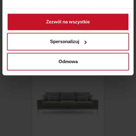
Jeśli wyrazisz na to zgodę, chcielibyśmy również:
Gromadzić dane dotyczące Twojej lokalizacji
Zezwól na wszystkie
geograficznej z dokładnością nawet do kilku metrów
Identyfikować Twoje urządzenie, aktywnie
CAVA 3148 NATUZZI ITALIA
analizując charakteryzującego je zbiory danych
Spersonalizuj
(fingerprinting, czyli wirtualny odcisk palca)
ZAPYTAJ O CENĘ W SALONIE
Dowiedz się więcej odnośnie tego, jak Twoje osobiste
dane są przetwarzane oraz ustaw własne preferencje w
Odmowa
sekcji szczegółów
. W Deklaracji plików cookie możesz
zmienić lub wycofać swoją zgodę w dowolnej chwili.
Wykorzystujemy pliki cookie do spersonalizowania treści
i reklam, aby oferować funkcje społecznościowe i
analizować ruch w naszej witrynie. Informacje o tym, jak
korzystasz z naszej witryny, udostępniamy partnerom
społecznościowym, reklamowym i analitycznym.
Partnerzy mogą połączyć te informacje z innymi danymi
otrzymanymi od Ciebie lub uzyskanymi podczas