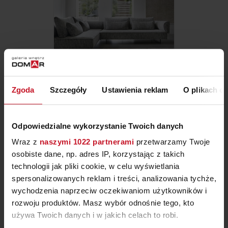
Zgoda
Szczegóły
Ustawienia reklam
O plikach c
NAROŻNIK MODUŁOWY
OPTICO
ZAPYTAJ O CENĘ W SALONIE
Odpowiedzialne wykorzystanie Twoich danych
Wraz z
naszymi 1022 partnerami
przetwarzamy Twoje
osobiste dane, np. adres IP, korzystając z takich
technologii jak pliki cookie, w celu wyświetlania
spersonalizowanych reklam i treści, analizowania tychże,
wychodzenia naprzeciw oczekiwaniom użytkowników i
rozwoju produktów. Masz wybór odnośnie tego, kto
używa Twoich danych i w jakich celach to robi.