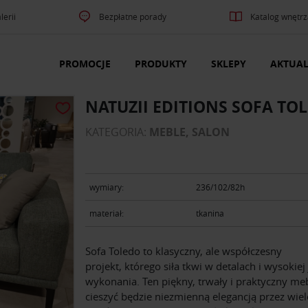
lerii
Bezpłatne porady
Katalog wnętrz
PROMOCJE
PRODUKTY
SKLEPY
AKTUAL
NATUZII EDITIONS SOFA TO
KATEGORIA:
MEBLE, SALON
wymiary:
236/102/82h
materiał:
tkanina
Sofa Toledo to klasyczny, ale współczesny
projekt, którego siła tkwi w detalach i wysokiej
wykonania. Ten piękny, trwały i praktyczny me
cieszyć będzie niezmienną elegancją przez wiele