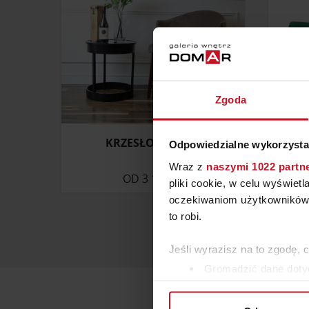
Zgoda
KRZESŁO EVA PU1
FOTE
Odpowiedzialne wykorzysta
Wraz z
naszymi 1022 partn
OD
3 150 ZŁ
ZAP
pliki cookie, w celu wyświet
oczekiwaniom użytkowników i
to robi.
Jeśli wyrazisz na to zgodę, 
Gromadzić dane dotyc
Identyfikować Twoje u
wirtualny odcisk palca)