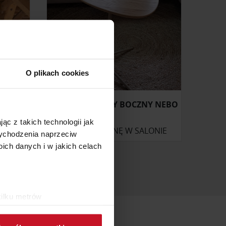
O plikach cookies
STOLIK KAWOWY BOCZNY NEBO
ąc z takich technologii jak
ONIE
ZAPYTAJ O CENĘ W SALONIE
 wychodzenia naprzeciw
ch danych i w jakich celach
kilku metrów
ch (fingerprinting, czyli