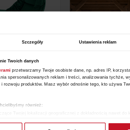
Szczegóły
Ustawienia reklam
L KIJAR ROZKŁADANY XZ
FOTEL ZEN
nie Twoich danych
erami
przetwarzamy Twoje osobiste dane, np. adres IP, korzystaj
YTAJ O CENĘ W SALONIE
ZAPYTAJ O CENĘ W SAL
lania spersonalizowanych reklam i treści, analizowania tychże,
 rozwoju produktów. Masz wybór odnośnie tego, kto używa Twoi
ZOBACZ WSZYSTKIE PRODUKTY
chcielibyśmy również:
zące Twojej lokalizacji geograficznej z dokładnością nawet do 
rządzenie, aktywnie analizując charakteryzującego je zbiory dany