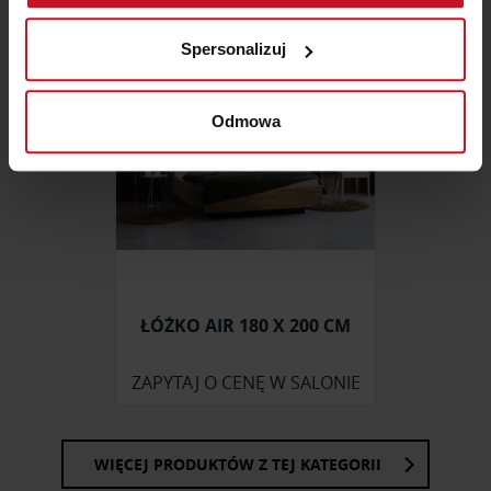
Identyfikować Twoje urządzenie, aktywnie
analizując charakteryzującego je zbiory danych
Spersonalizuj
(fingerprinting, czyli wirtualny odcisk palca)
Dowiedz się więcej odnośnie tego, jak Twoje osobiste
dane są przetwarzane oraz ustaw własne preferencje w
Odmowa
sekcji szczegółów
. W Deklaracji plików cookie możesz
zmienić lub wycofać swoją zgodę w dowolnej chwili.
Wykorzystujemy pliki cookie do spersonalizowania treści
i reklam, aby oferować funkcje społecznościowe i
analizować ruch w naszej witrynie. Informacje o tym, jak
korzystasz z naszej witryny, udostępniamy partnerom
ŁÓŻKO AIR 180 X 200 CM
społecznościowym, reklamowym i analitycznym.
Partnerzy mogą połączyć te informacje z innymi danymi
otrzymanymi od Ciebie lub uzyskanymi podczas
ZAPYTAJ O CENĘ W SALONIE
korzystania z ich usług.
WIĘCEJ PRODUKTÓW Z TEJ KATEGORII