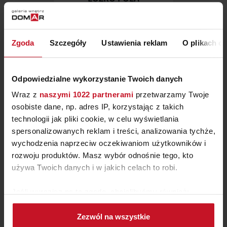
ZAPYTAJ O CENĘ W SALONIE
Zgoda
Szczegóły
Ustawienia reklam
O plikach c
Odpowiedzialne wykorzystanie Twoich danych
Wraz z
naszymi 1022 partnerami
przetwarzamy Twoje
osobiste dane, np. adres IP, korzystając z takich
technologii jak pliki cookie, w celu wyświetlania
spersonalizowanych reklam i treści, analizowania tychże,
wychodzenia naprzeciw oczekiwaniom użytkowników i
rozwoju produktów. Masz wybór odnośnie tego, kto
używa Twoich danych i w jakich celach to robi.
SZAFA CLAIRE
Jeśli wyrazisz na to zgodę, chcielibyśmy również:
Gromadzić dane dotyczące Twojej lokalizacji
ZAPYTAJ O CENĘ W SALONIE
Zezwól na wszystkie
geograficznej z dokładnością nawet do kilku metrów