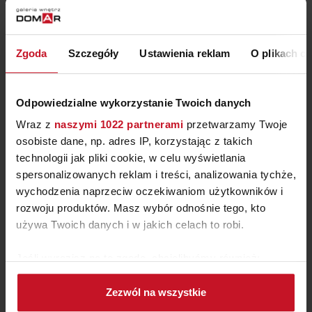
ZAPYTAJ O CENĘ W SALONIE
Zgoda
Szczegóły
Ustawienia reklam
O plikach c
Odpowiedzialne wykorzystanie Twoich danych
Wraz z
naszymi 1022 partnerami
przetwarzamy Twoje
osobiste dane, np. adres IP, korzystając z takich
technologii jak pliki cookie, w celu wyświetlania
spersonalizowanych reklam i treści, analizowania tychże,
wychodzenia naprzeciw oczekiwaniom użytkowników i
rozwoju produktów. Masz wybór odnośnie tego, kto
używa Twoich danych i w jakich celach to robi.
FOTEL CREO ROUND
Jeśli wyrazisz na to zgodę, chcielibyśmy również:
Gromadzić dane dotyczące Twojej lokalizacji
ZAPYTAJ O CENĘ W SALONIE
Zezwól na wszystkie
geograficznej z dokładnością nawet do kilku metrów
Identyfikować Twoje urządzenie, aktywnie