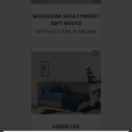
MODUŁOWA SOFA CONNECT
SOFT MUUTO
ZAPYTAJ O CENĘ W SALONIE
ŁÓŻKO LEO