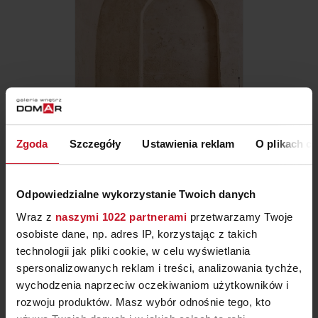
Zgoda
Szczegóły
Ustawienia reklam
O plikach c
STOLIK DELIEN
PROSTOKĄTNY 85×45
Odpowiedzialne wykorzystanie Twoich danych
OD
2 600 ZŁ
Wraz z
naszymi 1022 partnerami
przetwarzamy Twoje
osobiste dane, np. adres IP, korzystając z takich
technologii jak pliki cookie, w celu wyświetlania
spersonalizowanych reklam i treści, analizowania tychże,
wychodzenia naprzeciw oczekiwaniom użytkowników i
rozwoju produktów. Masz wybór odnośnie tego, kto