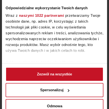
Odpowiedzialne wykorzystanie Twoich danych
Wraz z
naszymi 1022 partnerami
przetwarzamy Twoje
osobiste dane, np. adres IP, korzystając z takich
technologii jak pliki cookie, w celu wyświetlania
spersonalizowanych reklam i treści, analizowania tychże,
wychodzenia naprzeciw oczekiwaniom użytkowników i
rozwoju produktów. Masz wybór odnośnie tego, kto
NAROŻNIK INES 5P
używa Twoich danych i w jakich celach to robi.
19 350 ZŁ
Jeśli wyrazisz na to zgodę, chcielibyśmy również:
Gromadzić dane dotyczące Twojej lokalizacji
Zezwól na wszystkie
geograficznej z dokładnością nawet do kilku metrów
Identyfikować Twoje urządzenie, aktywnie
analizując charakteryzującego je zbiory danych
Spersonalizuj
(fingerprinting, czyli wirtualny odcisk palca)
Dowiedz się więcej odnośnie tego, jak Twoje osobiste
dane są przetwarzane oraz ustaw własne preferencje w
Odmowa