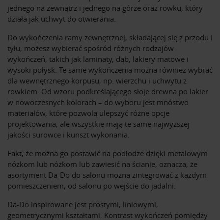
jednego na zewnątrz i jednego na górze oraz rowku, który
działa jak uchwyt do otwierania.
Do wykończenia ramy zewnętrznej, składającej się z przodu i
tyłu, możesz wybierać spośród różnych rodzajów
wykończeń, takich jak laminaty, dąb, lakiery matowe i
wysoki połysk. Te same wykończenia można również wybrać
dla wewnętrznego korpusu, np. wierzchu i uchwytu z
rowkiem. Od wzoru podkreślającego słoje drewna po lakier
w nowoczesnych kolorach – do wyboru jest mnóstwo
materiałów, które pozwolą ulepszyć różne opcje
projektowania, ale wszystkie mają te same najwyższej
jakości surowce i kunszt wykonania.
Fakt, że można go postawić na podłodze dzięki metalowym
nóżkom lub nóżkom lub zawiesić na ścianie, oznacza, że ​​
asortyment Da-Do do salonu można zintegrować z każdym
pomieszczeniem, od salonu po wejście do jadalni.
Da-Do inspirowane jest prostymi, liniowymi,
geometrycznymi kształtami. Kontrast wykończeń pomiędzy