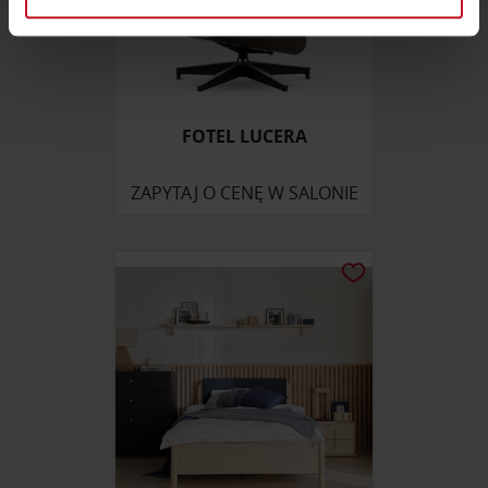
sekcji szczegółów
. W Deklaracji plików cookie możesz
zmienić lub wycofać swoją zgodę w dowolnej chwili.
Wykorzystujemy pliki cookie do spersonalizowania treści
i reklam, aby oferować funkcje społecznościowe i
FOTEL LUCERA
analizować ruch w naszej witrynie. Informacje o tym, jak
korzystasz z naszej witryny, udostępniamy partnerom
ZAPYTAJ O CENĘ W SALONIE
społecznościowym, reklamowym i analitycznym.
Partnerzy mogą połączyć te informacje z innymi danymi
otrzymanymi od Ciebie lub uzyskanymi podczas
korzystania z ich usług.