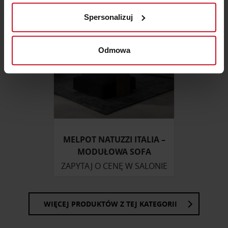
analizując charakteryzującego je zbiory danych
Spersonalizuj
(fingerprinting, czyli wirtualny odcisk palca)
Dowiedz się więcej odnośnie tego, jak Twoje osobiste
dane są przetwarzane oraz ustaw własne preferencje w
Odmowa
sekcji szczegółów
. W Deklaracji plików cookie możesz
zmienić lub wycofać swoją zgodę w dowolnej chwili.
Wykorzystujemy pliki cookie do spersonalizowania treści
i reklam, aby oferować funkcje społecznościowe i
analizować ruch w naszej witrynie. Informacje o tym, jak
korzystasz z naszej witryny, udostępniamy partnerom
MELPOT NATUZZI ITALIA –
społecznościowym, reklamowym i analitycznym.
MODUŁOWA SOFA
Partnerzy mogą połączyć te informacje z innymi danymi
ZAPYTAJ O CENĘ W SALONIE
otrzymanymi od Ciebie lub uzyskanymi podczas
korzystania z ich usług.
WIĘCEJ PRODUKTÓW Z TEJ KATEGORII