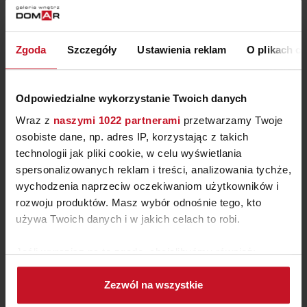
ZAPYTAJ O CENĘ W SALONIE
Zgoda
Szczegóły
Ustawienia reklam
O plikach c
Odpowiedzialne wykorzystanie Twoich danych
Wraz z
naszymi 1022 partnerami
przetwarzamy Twoje
osobiste dane, np. adres IP, korzystając z takich
technologii jak pliki cookie, w celu wyświetlania
spersonalizowanych reklam i treści, analizowania tychże,
wychodzenia naprzeciw oczekiwaniom użytkowników i
rozwoju produktów. Masz wybór odnośnie tego, kto
używa Twoich danych i w jakich celach to robi.
LIZBONA I NAROŻNIK
Jeśli wyrazisz na to zgodę, chcielibyśmy również:
Gromadzić dane dotyczące Twojej lokalizacji
ZAPYTAJ O CENĘ W SALONIE
Zezwól na wszystkie
geograficznej z dokładnością nawet do kilku metrów
Identyfikować Twoje urządzenie, aktywnie