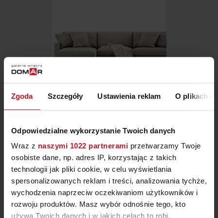
Zgoda
Szczegóły
Ustawienia reklam
O plikach c
SOFA RITZ
Odpowiedzialne wykorzystanie Twoich danych
ZAPYTAJ O CENĘ W SALONIE
Wraz z
naszymi 1022 partnerami
przetwarzamy Twoje
osobiste dane, np. adres IP, korzystając z takich
technologii jak pliki cookie, w celu wyświetlania
spersonalizowanych reklam i treści, analizowania tychże,
wychodzenia naprzeciw oczekiwaniom użytkowników i
rozwoju produktów. Masz wybór odnośnie tego, kto
używa Twoich danych i w jakich celach to robi.