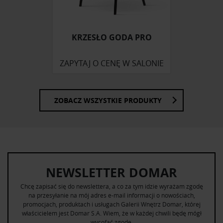
otrzymanymi od Ciebie lub uzyskanymi podczas
korzystania z ich usług.
KRZESŁO GODA PRO
ZAPYTAJ O CENĘ W SALONIE
ZOBACZ WSZYSTKIE PRODUKTY
NEWSLETTER DOMAR
Chcę zapisać się do newslettera, a co za tym idzie wyrażam zgodę
na przesyłanie na mój adres e-mail informacji o nowościach,
promocjach, produktach i usługach Galerii Wnętrz Domar, której
właścicielem jest Domar S.A. Wiem, że w każdej chwili będę mógł
wycofać zgodę.