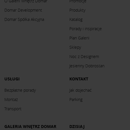
O Galerii Wnętrz Domar
Promocje
Domar Development
Produkty
Domar Spółka Akcyjna
Katalog
Porady i inspiracje
Plan Galerii
Sklepy
Noc z Designem
Jesienny Dobrostan
USŁUGI
KONTAKT
Bezpłatne porady
Jak dojechać
Montaż
Parking
Transport
GALERIA WNĘTRZ DOMAR
DZISIAJ