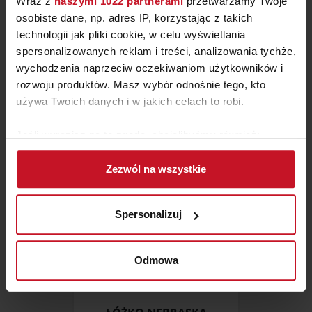
Wraz z
naszymi 1022 partnerami
przetwarzamy Twoje
osobiste dane, np. adres IP, korzystając z takich
technologii jak pliki cookie, w celu wyświetlania
ŁÓŻKO KORFU
spersonalizowanych reklam i treści, analizowania tychże,
wychodzenia naprzeciw oczekiwaniom użytkowników i
rozwoju produktów. Masz wybór odnośnie tego, kto
ZAPYTAJ O CENĘ W SALONIE
używa Twoich danych i w jakich celach to robi.
Jeśli wyrazisz na to zgodę, chcielibyśmy również:
Gromadzić dane dotyczące Twojej lokalizacji
Zezwól na wszystkie
geograficznej z dokładnością nawet do kilku metrów
Identyfikować Twoje urządzenie, aktywnie
analizując charakteryzującego je zbiory danych
Spersonalizuj
(fingerprinting, czyli wirtualny odcisk palca)
Dowiedz się więcej odnośnie tego, jak Twoje osobiste
dane są przetwarzane oraz ustaw własne preferencje w
Odmowa
sekcji szczegółów
. W Deklaracji plików cookie możesz
zmienić lub wycofać swoją zgodę w dowolnej chwili.