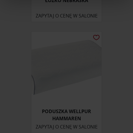
ŁÓŻKO NEBRASKA
Wykorzystujemy pliki cookie do spersonalizowania treści
i reklam, aby oferować funkcje społecznościowe i
ZAPYTAJ O CENĘ W SALONIE
analizować ruch w naszej witrynie. Informacje o tym, jak
korzystasz z naszej witryny, udostępniamy partnerom
społecznościowym, reklamowym i analitycznym.
Partnerzy mogą połączyć te informacje z innymi danymi
otrzymanymi od Ciebie lub uzyskanymi podczas
korzystania z ich usług.
PODUSZKA WELLPUR
HAMMAREN
ZAPYTAJ O CENĘ W SALONIE