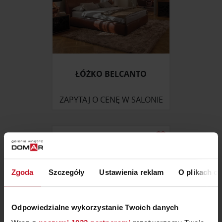
ŁÓŻKO BELCANTO
ZAPYTAJ O CENĘ W SALONIE
Zgoda
Szczegóły
Ustawienia reklam
O plikach c
Odpowiedzialne wykorzystanie Twoich danych