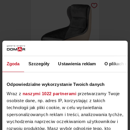
Zgoda
Szczegóły
Ustawienia reklam
O plikach c
FOTEL ALESSIO
Odpowiedzialne wykorzystanie Twoich danych
ZAPYTAJ O CENĘ W SALONIE
Wraz z
naszymi 1022 partnerami
przetwarzamy Twoje
osobiste dane, np. adres IP, korzystając z takich
technologii jak pliki cookie, w celu wyświetlania
MEBLE DOSTĘPNE OD RĘKI
spersonalizowanych reklam i treści, analizowania tychże,
wychodzenia naprzeciw oczekiwaniom użytkowników i
rozwoju produktów. Masz wybór odnośnie tego, kto