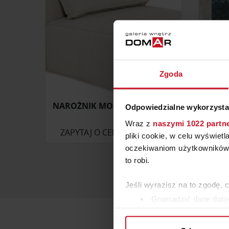
Zgoda
NAROŻNIK MODUŁOWY CHILL
Odpowiedzialne wykorzysta
Wraz z
naszymi 1022 partn
ZAPYTAJ O CENĘ W SALONIE
ZAP
pliki cookie, w celu wyświet
oczekiwaniom użytkowników i
to robi.
Jeśli wyrazisz na to zgodę, 
Gromadzić dane dotyc
Identyfikować Twoje u
wirtualny odcisk palca)