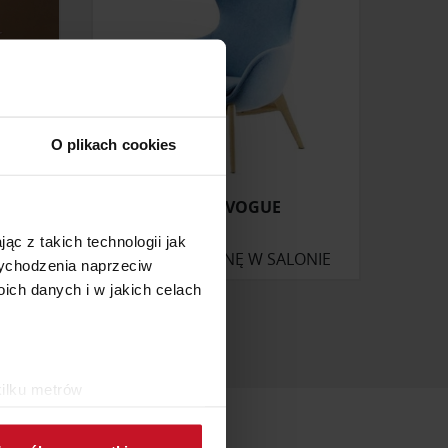
O plikach cookies
60CM
FOTEL VOGUE
ąc z takich technologii jak
ZAPYTAJ O CENĘ W SALONIE
 wychodzenia naprzeciw
ch danych i w jakich celach
kilku metrów
ch (fingerprinting, czyli