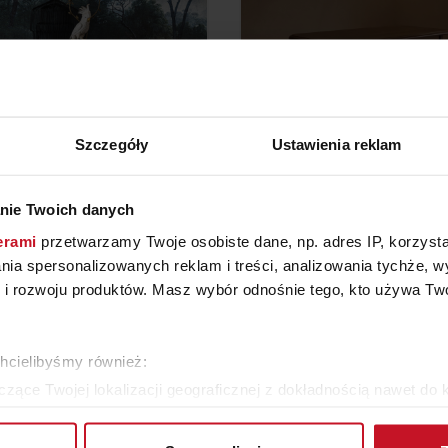
Szczegóły
Ustawienia reklam
KOMODA ROYALTON
ŁAWA KLASYCZNA 110X
nie Twoich danych
WYS. 61CM
erami
przetwarzamy Twoje osobiste dane, np. adres IP, korzystaj
YTAJ O CENĘ W SALONIE
1 500 ZŁ
lania spersonalizowanych reklam i treści, analizowania tychże,
 rozwoju produktów. Masz wybór odnośnie tego, kto używa Twoi
ZOBACZ WSZYSTKIE PRODUKTY
chcielibyśmy również:
zące Twojej lokalizacji geograficznej z dokładnością nawet do 
rządzenie, aktywnie analizując charakteryzującego je zbiory dany