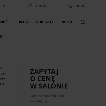
arski
Ulubione
Kontakt
NOŚCI
BLOG
PODCASTY
VIDEO
Y
na
ZAPYTAJ
rze
O CENĘ
New
ch, z
W SALONIE
Ten produkt kupisz
w sklepie: