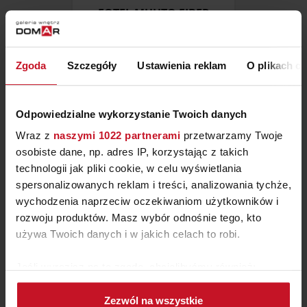
FOTEL MUUTO FIBER
CONFERENCE
ZAPYTAJ O CENĘ W SALONIE
Zgoda
Szczegóły
Ustawienia reklam
O plikach c
Odpowiedzialne wykorzystanie Twoich danych
Wraz z
naszymi 1022 partnerami
przetwarzamy Twoje
osobiste dane, np. adres IP, korzystając z takich
technologii jak pliki cookie, w celu wyświetlania
spersonalizowanych reklam i treści, analizowania tychże,
wychodzenia naprzeciw oczekiwaniom użytkowników i
rozwoju produktów. Masz wybór odnośnie tego, kto
używa Twoich danych i w jakich celach to robi.
Jeśli wyrazisz na to zgodę, chcielibyśmy również:
FOTEL VITERNO
Gromadzić dane dotyczące Twojej lokalizacji
Zezwól na wszystkie
geograficznej z dokładnością nawet do kilku metrów
ZAPYTAJ O CENĘ W SALONIE