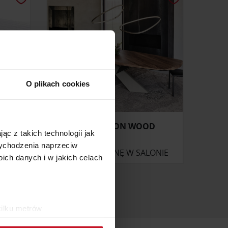
O plikach cookies
ILDING
STÓŁ TYRON WOOD
ąc z takich technologii jak
 wychodzenia naprzeciw
ONIE
ZAPYTAJ O CENĘ W SALONIE
ch danych i w jakich celach
kilku metrów
ch (fingerprinting, czyli