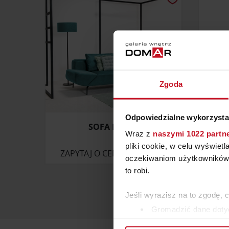
Zgoda
Odpowiedzialne wykorzysta
SOFA BELLIS
KREDE
Wraz z
naszymi 1022 partn
pliki cookie, w celu wyświet
ZAPYTAJ O CENĘ W SALONIE
oczekiwaniom użytkowników i
to robi.
Jeśli wyrazisz na to zgodę, 
Gromadzić dane dotyc
Identyfikować Twoje u