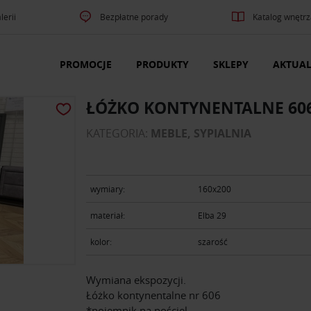
lerii
Bezpłatne porady
Katalog wnętrz
PROMOCJE
PRODUKTY
SKLEPY
AKTUAL
ŁÓŻKO KONTYNENTALNE 60
KATEGORIA:
MEBLE, SYPIALNIA
wymiary:
160x200
materiał:
Elba 29
kolor:
szarość
Wymiana ekspozycji.
Łóżko kontynentalne nr 606
*pojemnik na pościel