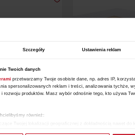
Szczegóły
Ustawienia reklam
nie Twoich danych
NS Z DRZWIAMI W LAMELE
MATERAC PASODOBLE H
erami
przetwarzamy Twoje osobiste dane, np. adres IP, korzystaj
I SZUFLADAMI
lania spersonalizowanych reklam i treści, analizowania tychże,
OD
10 400 ZŁ
ZAPYTAJ O CENĘ W SAL
 rozwoju produktów. Masz wybór odnośnie tego, kto używa Twoi
ZOBACZ WSZYSTKIE PRODUKTY
chcielibyśmy również:
zące Twojej lokalizacji geograficznej z dokładnością nawet do 
rządzenie, aktywnie analizując charakteryzującego je zbiory dany