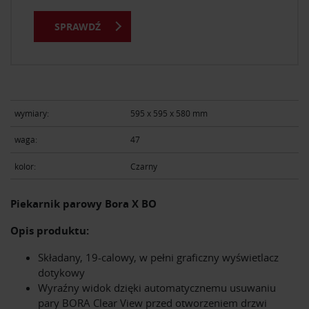
SPRAWDŹ
wymiary:
595 x 595 x 580 mm
waga:
47
kolor:
Czarny
Piekarnik parowy Bora X BO
Opis produktu:
Składany, 19-calowy, w pełni graficzny wyświetlacz
dotykowy
Wyraźny widok dzięki automatycznemu usuwaniu
pary BORA Clear View przed otworzeniem drzwi