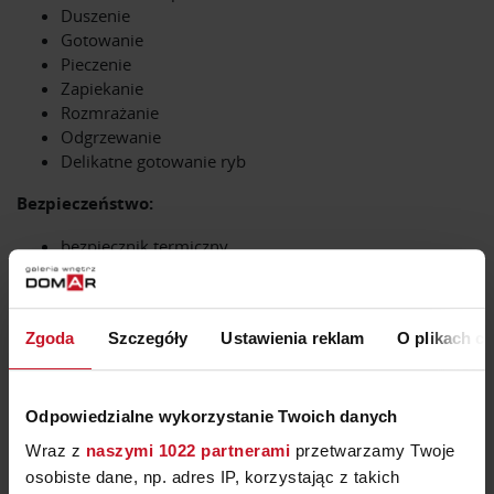
Duszenie
Gotowanie
Pieczenie
Zapiekanie
Rozmrażanie
Odgrzewanie
Delikatne gotowanie ryb
Bezpieczeństwo:
bezpiecznik termiczny
wyłącznik bezpieczeństwa
blokada sterowania
zabezpieczenie przed dziećmi
Zgoda
Szczegóły
Ustawienia reklam
O plikach c
Dane techniczne:
Napięcie zasilania wielofazowe 380 – 415 V 2N
Odpowiedzialne wykorzystanie Twoich danych
Napięcie zasilania jednofazowego 220 – 240 V
Wraz z
Częstotliwość: 50 Hz
naszymi 1022 partnerami
przetwarzamy Twoje
Maksymalny pobór mocy: 6,1 kW
osobiste dane, np. adres IP, korzystając z takich