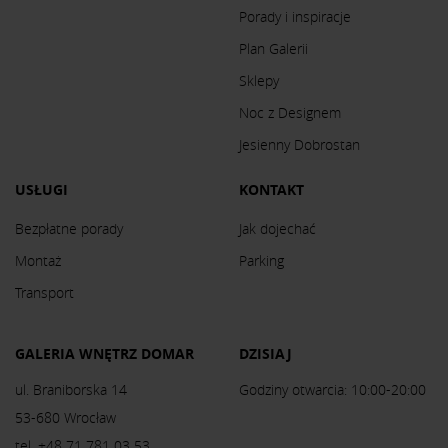
Porady i inspiracje
Plan Galerii
Sklepy
Noc z Designem
Jesienny Dobrostan
USŁUGI
KONTAKT
Bezpłatne porady
Jak dojechać
Montaż
Parking
Transport
GALERIA WNĘTRZ DOMAR
DZISIAJ
ul. Braniborska 14
Godziny otwarcia: 10:00-20:00
53-680 Wrocław
tel. +48 71 781 03 53