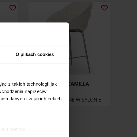
O plikach cookies
HOKER CAMILLA
ąc z takich technologii jak
 wychodzenia naprzeciw
ch danych i w jakich celach
ONIE
ZAPYTAJ O CENĘ W SALONIE
kilku metrów
ch (fingerprinting, czyli