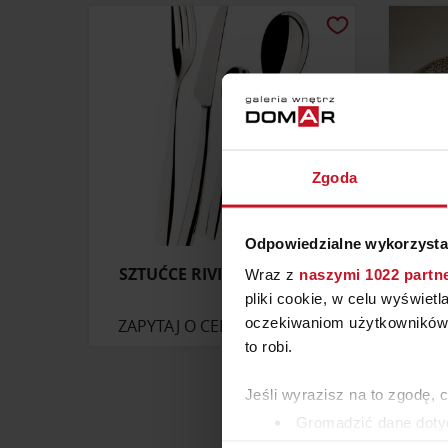
Zgoda
Odpowiedzialne wykorzysta
SZTUĆCE RIVIERA BUGATTI
A
Wraz z
naszymi 1022 partn
pliki cookie, w celu wyświet
oczekiwaniom użytkowników i
ZAPYTAJ O CENĘ W SALONIE
ZAP
to robi.
Jeśli wyrazisz na to zgodę, 
Gromadzić dane dotyc
Identyfikować Twoje u