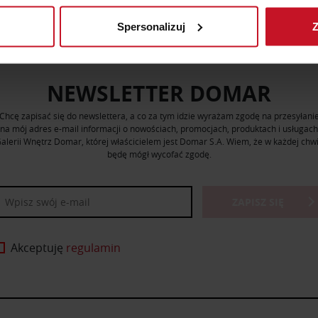
Spersonalizuj
Z
 tego, jak Twoje osobiste dane są przetwarzane oraz ustaw wła
plików cookie możesz zmienić lub wycofać swoją zgodę w dowolne
NEWSLETTER DOMAR
do spersonalizowania treści i reklam, aby oferować funkcje sp
ormacje o tym, jak korzystasz z naszej witryny, udostępniamy p
Chcę zapisać się do newslettera, a co za tym idzie wyrażam zgodę na przesyłani
Partnerzy mogą połączyć te informacje z innymi danymi otrzym
na mój adres e-mail informacji o nowościach, promocjach, produktach i usługach
nia z ich usług.
alerii Wnętrz Domar, której właścicielem jest Domar S.A. Wiem, że w każdej chwi
będę mógł wycofać zgodę.
ZAPISZ SIĘ
Akceptuję
regulamin