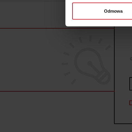
wirtualny odcisk palca)
Odmowa
Dowiedz się więcej odnośnie
szczegółów
. W Deklaracji 
Wykorzystujemy pliki cookie 
ruch w naszej witrynie. Inf
reklamowym i analitycznym. 
uzyskanymi podczas korzysta
G