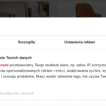
Szczegóły
Ustawienia reklam
nie Twoich danych
KCESORIA KUCHENNE
HOKER TULIP
erami
przetwarzamy Twoje osobiste dane, np. adres IP, korzystaj
lania spersonalizowanych reklam i treści, analizowania tychże,
 rozwoju produktów. Masz wybór odnośnie tego, kto używa Twoi
YTAJ O CENĘ W SALONIE
ZAPYTAJ O CENĘ W SAL
chcielibyśmy również:
WIĘCEJ PRODUKTÓW Z TEJ KATEGORII
zące Twojej lokalizacji geograficznej z dokładnością nawet do 
rządzenie, aktywnie analizując charakteryzującego je zbiory dany