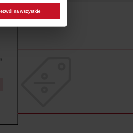
ezwól na wszystkie
sne preferencje w
sekcji
j chwili.
ołecznościowe i analizować
artnerom społecznościowym,
e
anymi od Ciebie lub
li