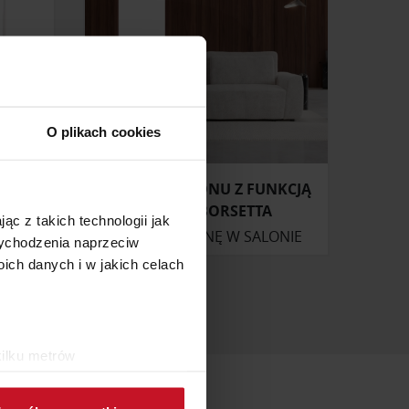
O plikach cookies
 RELAX
SOFA DO SALONU Z FUNKCJĄ
SPANIA BORSETTA
ąc z takich technologii jak
ONIE
ZAPYTAJ O CENĘ W SALONIE
 wychodzenia naprzeciw
ch danych i w jakich celach
kilku metrów
ch (fingerprinting, czyli