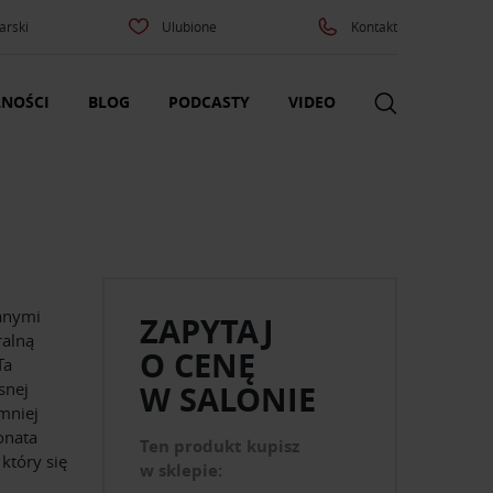
arski
Ulubione
Kontakt
NOŚCI
BLOG
PODCASTY
VIDEO
anymi
ZAPYTAJ
ralną
O CENĘ
Ta
snej
W SALONIE
 mniej
onata
Ten produkt kupisz
który się
w sklepie: