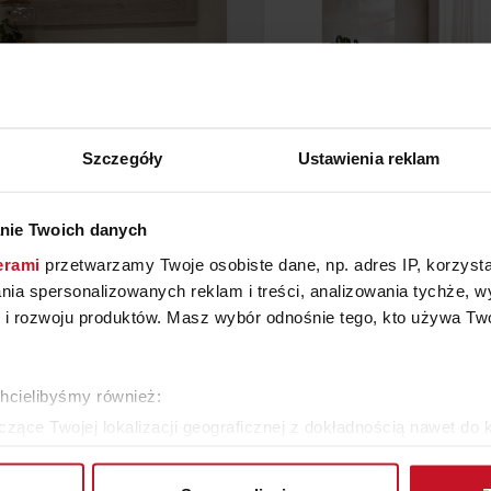
Szczegóły
Ustawienia reklam
KOMODA Z LUSTREM
FOTEL CLAVEL Z FUNKCJĄ
nie Twoich danych
erami
przetwarzamy Twoje osobiste dane, np. adres IP, korzystaj
3 800 ZŁ
ZAPYTAJ O CENĘ W SAL
lania spersonalizowanych reklam i treści, analizowania tychże,
 rozwoju produktów. Masz wybór odnośnie tego, kto używa Twoi
ZOBACZ WSZYSTKIE PRODUKTY
chcielibyśmy również:
zące Twojej lokalizacji geograficznej z dokładnością nawet do 
rządzenie, aktywnie analizując charakteryzującego je zbiory dany